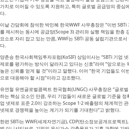
가치로 이어질 수 있도록 지원하고, 특히 글로벌 공급망의 중심에
다.
이날 간담회에 참석한 박민혜 한국WWF 사무총장은 “이번 SBTi
를 제시하는 동시에 공급망(Scope 3) 관리와 실행 책임을 한층
요소로 자리 잡고 있는 만큼, WWF는 SBTi 공동 설립기관으로
다.
양춘승 한국사회책임투자포럼(KoSIF) 상임이사는 “SBTi 기업 
제로를 평가하는 방식이 달라지고 있다는 신호”라며 “앞으로는 
높은 신뢰를 얻게 될 것”이라고 말했다. 이어 “한국 기업들도 
으로 대응해야 할 시점”이라고 강조했다.
유연철 유엔글로벌콤팩트 한국협회(UNGC) 사무총장은 “글로벌
하는 핵심 요소인 만큼, 우리 기업들이 새로운 글로벌 기준을 정확
업 넷제로 표준 2.0이 강조하는 Scope 1·2 배출량의 체계적
넷제로 경쟁력을 높이는 계기가 되기를 기대한다”고 밝혔다.
한편 SBTi는 WWF(세계자연기금), CDP(탄소정보공개프로젝트)
벌 이니셔티브로, 기업의 온실가스 감축목표가 기후 과학에 기반해