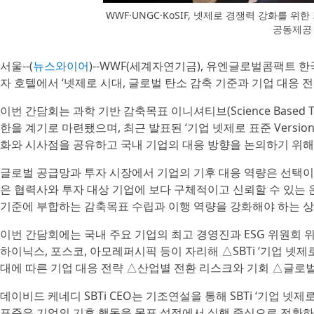
WWF·UNGC·KoSIF, 넷제로 경쟁력 강화를 위한
공동제공 /
서울--(
뉴스와이어
)--WWF(세계자연기금), 유엔글로벌콤팩트 한국
자 호텔에서 ‘넷제로 시대, 글로벌 탄소 감축 기준과 기업 대응
이번 간담회는 과학 기반 감축목표 이니셔티브(Science Based Targets
한을 계기로 마련됐으며, 최근 발표된 ‘기업 넷제로 표준 Version 2.0(Cor
화와 시사점을 공유하고 국내 기업의 대응 방향을 논의하기 위해
글로벌 공급망과 투자 시장에서 기업의 기후 대응 역량은 선택이 
은 협력사와 투자 대상 기업에 보다 구체적이고 신뢰할 수 있는 
기준에 부합하는 감축목표 수립과 이행 역량을 강화해야 하는 상
이번 간담회에는 국내 주요 기업의 최고 경영진과 ESG 위원회 위원
하이닉스, 포스코, 아모레퍼시픽 등이 자리해 △SBTi ‘기업 넷제
대에 따른 기업 대응 전략 △산업별 전환 리스크와 기회 △글로벌
데이비드 케네디 SBTi CEO는 기조연설을 통해 SBTi ‘기업 넷제
표준은 기업의 기후 행동을 목표 설정에서 실행 중심으로 전환하는