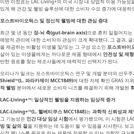
이번 이정표는 LAC-Living+의 미국 시장 내 상업적 이용 가능
있게 해 건강 및 웰빙 솔루션에 대한 소비자 수요 증가에 대응하
포스트바이오틱스 및 정신적 웰빙에 대한 관심 증대
최근 몇 년 동안
장-뇌 축(gut-brain axis)
으로 흔히 일컬어지는 
예방적 관리에 대한 소비자의 관심이 크게 확대됐다. 그 결과,
을 제공하는 비활성 미생물 및/또는 그 구성 요소인
포스트바이
살아 있는 미생물에게는 까다로운 제품 형태에서
안전성 및 제형
반한 원료를 찾는 제조사들에게 매력적인 선택지가 된다.
모리나가 밀크는 포스트바이오틱스 연구 및 개발 분야의 선두주자
Shield™(L. 파라카제이 MCC1849)
에 대한 자체 확인 GRAS 
적 웰빙
분야에서 새로운 소비자 니즈를 해결하기 위해 개발된
LAC-Living+™: 일상적인 웰빙을 지원하는 임상적 증거
LAC-Living+™(L. 헬베티쿠스 MCC1848)
는
과학적 신뢰성과 제
그 기능성은
인간 대상 임상 시험
에서 평가됐으며, 이 시험은 LA
빙 및 삶의 질
을 지원하는 데 도움이 될 수 있음을 시사한다. 보
신적 웰니스를 목표로 하는 제품에 적용할 수 있는 과학적 근거를 