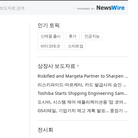
인기 토픽
신제품 출시
휴가
인공지능
바이오테크
스타트업
상장사 보도자료
Riskified and Marqeta Partner to Sharpen Card Issuer Authorization Decisions and Help Reduce False Declines
리스키파이드-마르케타, 카드 발급사의 승인 판단 정교화 및 오거절 감소 위해 협력
Toshiba Starts Shipping Engineering Samples of TXZ+™ Family Entry‑Class M4V Group, Standard Microcontrollers with Arm® Cortex®‑M4 Core for System Control Applications
도시바, 시스템 제어 애플리케이션용 ‘암 코어텍스-M4’ 코어 탑재 표준 마이크로컨트롤러 TXZ+ 패밀리 엔트리 클래스 ‘M4V 그룹’ 엔지니어링 샘플 출하 개시
GS리테일, 기업가치 제고 계획 발표… 중장기 성장 기반 강화와 주주가치 제고
전시회