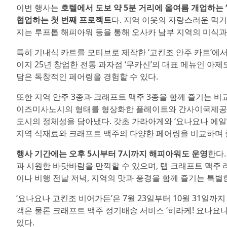
이번 행사는
호텔에서 도보 약 5분 거리에 올여름 개업하는
협업하는 첫 번째 프로젝트
다. 지역 이웃의 자랑스러운 먹거
지는 루프톱 해피아워 등을 통해 오사카 남부 지역의 미식과
특히 기내식 카트를 모티브로 제작한 ‘고킨조 안주 카트’에서
이지 25년 창업한 전통 과자점 ‘무카신’의 대표 메뉴인 아
담은 독창적인 페어링을 경험할 수 있다.
또한 지역 안주 3종과 크래프트 맥주 3종을 함께 즐기는 비
이즈미사노시의 형태를 형상화한 플레이트와 간사이국제공항
도시의 정체성을 담아냈다. 갓초 가라아게와 ‘요나요나 에일’
지역 식재료와 크래프트 맥주의 다양한 페어링을 비교하며 즐
행사 기간에는 오후 5시부터 7시까지 해피아워도 운영
한다.
과 시원한 바닷바람을 만끽할 수 있으며, 탭 크래프트 맥주 
이나 비행 전날 저녁, 지역의 맛과 풍경을 함께 즐기는 특별한
‘요나요나 고킨조 비어가든’은 7월 23일부터 10월 31일까지 
객은 물론 크래프트 맥주 정기배송 서비스 ‘히라케! 요나요나
있다.