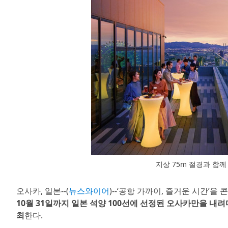
지상 75m 절경과 함께
오사카, 일본--(
뉴스와이어
)--‘공항 가까이, 즐거운 시간’을
10월 31일까지 일본 석양 100선에 선정된 오사카만을 내
최
한다.