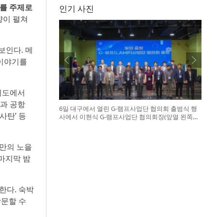
화를 주제로
인기 사진
양이 펼쳐
보인다. 메
 이야기를
 지도에서
과 공항
6일 대구에서 열린 G-램프사업단 협의회 출범식 행
사탄’ 등
사에서 이현식 G-램프사업단 협의회장(앞열 왼쪽에
서 다섯 번째), 허정은 한국연구재단 학술진흥본부
장(앞열 왼쪽에서 여섯 번째)이 전국 20개 대학 사업
단 참석자들과 터치버튼 퍼포먼스를 하고 있다
카만의 노을
 마지막 밤
영한다. 숙박
방문할 수