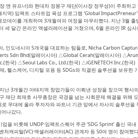
소장 앤 유프너)와 현대차 정몽구 재단(이사장 정무성)이 주최하고
 임팩트 스타트업 육성 프로그램 ‘Global ImpactPreneur’
데모데이를 개최하며 3개월여의 여정을 마무리했다. 지난 3월 출
부터 세 달간 온라인 액셀러레이션을 거쳤으며, 6월 온라인 IR 심사
도네시아 5개국을 대표하는 팀들로, Nicha Carbon Capture 
 Experts Sdn Bhd(말레이시아) △Global Cerah(말레이시아) △Aru
) △Seoul Labs Co., Ltd.(한국) △iGENETECH Inc.(한국)
순환경제, 헬스케어, 디지털 포용 등 SDGs와 직결된 솔루션을 보유한
지난 3개월간 아태지역 창업가들이 이뤄낸 성장을 짚으며 행사의
구 재단 최재호 사무총장은 국경을 넘는 사회문제 해결을 위해 도
차례로 무대에 올라 투자자와 파트너 기관 앞에서 자사의 솔루션을 
이어나갔다.
을 비롯해 UNDP·임팩트스퀘어 주관 ‘SDG Sprint’ 출신 국내
벤처캐피털(VC)·액셀러레이터(AC) 관계자 등 50여 명이 참여했다