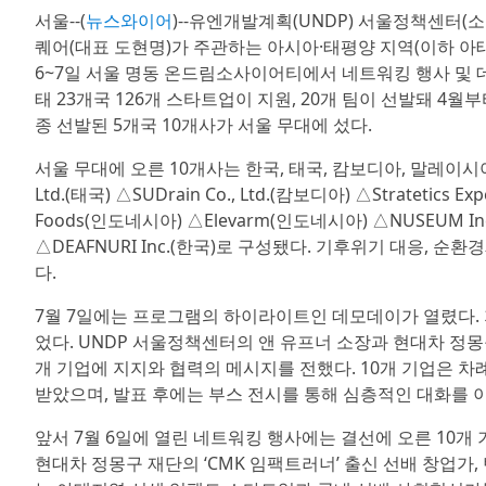
서울--(
뉴스와이어
)--유엔개발계획(UNDP) 서울정책센터(
퀘어(대표 도현명)가 주관하는 아시아·태평양 지역(이하 아태지역)
6~7일 서울 명동 온드림소사이어티에서 네트워킹 행사 및 
태 23개국 126개 스타트업이 지원, 20개 팀이 선발돼 4월
종 선발된 5개국 10개사가 서울 무대에 섰다.
서울 무대에 오른 10개사는 한국, 태국, 캄보디아, 말레이시아, 인
Ltd.(태국) △SUDrain Co., Ltd.(캄보디아) △Stratetics
Foods(인도네시아) △Elevarm(인도네시아) △NUSEUM Inc.(한국
△DEAFNURI Inc.(한국)로 구성됐다. 기후위기 대응, 
다.
7월 7일에는 프로그램의 하이라이트인 데모데이가 열렸다. 
었다. UNDP 서울정책센터의 앤 유프너 소장과 현대차 정몽
개 기업에 지지와 협력의 메시지를 전했다. 10개 기업은 
받았으며, 발표 후에는 부스 전시를 통해 심층적인 대화를 
앞서 7월 6일에 열린 네트워킹 행사에는 결선에 오른 10개 기업
현대차 정몽구 재단의 ‘CMK 임팩트러너’ 출신 선배 창업가, 