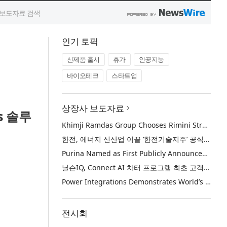
인기 토픽
신제품 출시
휴가
인공지능
바이오테크
스타트업
상장사 보도자료
s 솔루
Khimji Ramdas Group Chooses Rimini Street to Reduce SAP Support Costs, Protect 700+ Customizations and Reinvest Savings in Innovation
한전, 에너지 신산업 이끌 ‘한전기술지주’ 공식 출범
Purina Named as First Publicly Announced NIQ ConnectAI Charter Client
닐슨IQ, Connect AI 차터 프로그램 최초 고객사 ‘퓨리나’ 선정
Power Integrations Demonstrates World’s First 2200 V GaN Technology for Next-Era High-Voltage Power Systems
전시회