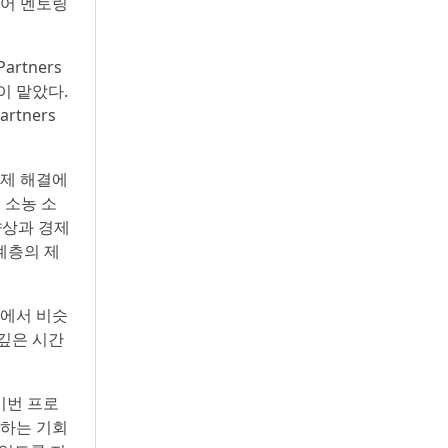
피어 멘토링
rtners
인이 맡았다.
tners
문제 해결에
 소농 소
향상과 경제
외계층의 제
라에서 비슷
뜻깊은 시간
이번 프로
련하는 기회