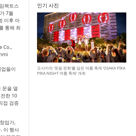
인기 사진
 임팩트스
가 7월
범 이후 아
를 통해 최
Co.,
mmi
오사카의 ‘웃음 문화’를 담은 여름 축제 ‘OSAKA PIKA
 기업들이
PIKA NIGHT 여름 축제’ 개최
 문을 열
전한 10
직접 검증
 창업가,
. 이 행사