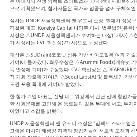
는 아태지역 신생 임팩트 스타트업과 국내 선배 사회혁신가
으로 기획됐으며, 참가자들은 국가와 업종을 넘어 구체적인
심사는 UNDP 서울정책센터 앤 유프너 소장, 현대차 정몽구 재단
김철환 대표, Korelya Capital 나영주 이사, 법무법인(
시상은 △UNDP 서울정책센터가 수여하는 대상(1개사) △현대차 
가 시상하는 CVC 혁신상(2개사)으로 구성됐다.
대상은 △SUDrain(코코넛 섬유 기반 바이오필름 여과 기
기여)에 돌아갔다. 최우수상은 △Arummi Foods(캐슈넛
득 안정에 기여)가 수상했다. CVC 혁신상은 △DEAFNU
적 기회 창출에 기여)와 △Seoul Labs(AI 및 블록체인 기
도권 포용 확대에 기여)가 받았다.
한 참가 기업 대표는 전날 네트워킹에서 만난 선배 창업가들의
한 사회문제를 고민해 온 동료들과 같은 무대에 서고, 투자
이었다고 소감을 밝혔다.
UNDP 서울정책센터 앤 유프너 소장은 “임팩트 스타트업은 
그램은 아시아·태평양 지역의 창업가들이 서로의 도전과 해