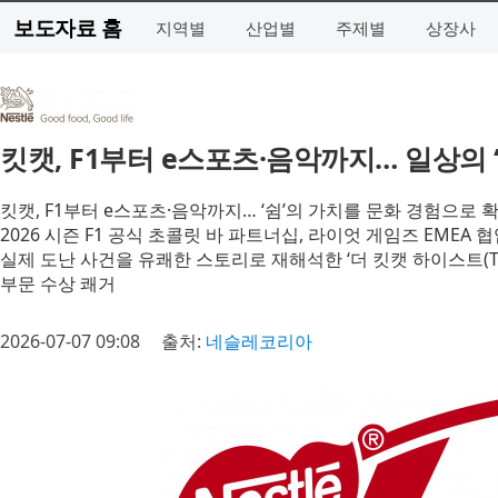
보도자료 홈
지역별
산업별
주제별
상장사
킷캣, F1부터 e스포츠·음악까지… 일상의 
킷캣, F1부터 e스포츠·음악까지… ‘쉼’의 가치를 문화 경험으로 
2026 시즌 F1 공식 초콜릿 바 파트너십, 라이엇 게임즈 EMEA
실제 도난 사건을 유쾌한 스토리로 재해석한 ‘더 킷캣 하이스트(The K
부문 수상 쾌거
2026-07-07 09:08
출처:
네슬레코리아