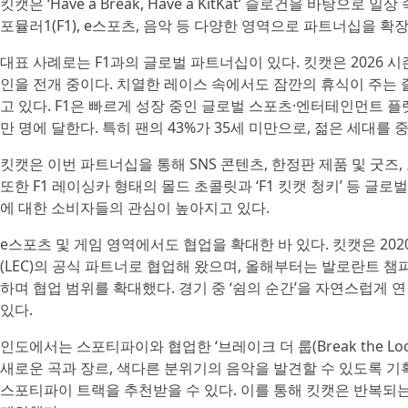
킷캣은 ‘Have a Break, Have a KitKat’ 슬로건을 바탕으
포뮬러1(F1), e스포츠, 음악 등 다양한 영역으로 파트너십을 
대표 사례로는 F1과의 글로벌 파트너십이 있다. 킷캣은 2026 
인을 전개 중이다. 치열한 레이스 속에서도 잠깐의 휴식이 주는 즐
고 있다. F1은 빠르게 성장 중인 글로벌 스포츠·엔터테인먼트 플랫폼
만 명에 달한다. 특히 팬의 43%가 35세 미만으로, 젊은 세대를
킷캣은 이번 파트너십을 통해 SNS 콘텐츠, 한정판 제품 및 굿즈
또한 F1 레이싱카 형태의 몰드 초콜릿과 ‘F1 킷캣 청키’ 등 글
에 대한 소비자들의 관심이 높아지고 있다.
e스포츠 및 게임 영역에서도 협업을 확대한 바 있다. 킷캣은 202
(LEC)의 공식 파트너로 협업해 왔으며, 올해부터는 발로란트 챔피
하며 협업 범위를 확대했다. 경기 중 ‘쉼의 순간’을 자연스럽게
있다.
인도에서는 스포티파이와 협업한 ‘브레이크 더 룹(Break the 
새로운 곡과 장르, 색다른 분위기의 음악을 발견할 수 있도록 
스포티파이 트랙을 추천받을 수 있다. 이를 통해 킷캣은 반복되