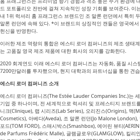
홈 프래그런스는 프리미엄 향기 경험과 격조 높은 주거 환경에 
드 포트폴리오 전반에 걸쳐 지속적인 성장 기회를 보여준다. 이는
내 1위 럭셔리 홈 프래그런스 브랜드인 조 말론 런던에서 특히 두
말론 런던에 속해 있다. *이 브랜드의 상징적인 캔들은 영국에서
헌신을 반영한다.
이러한 제조 역량의 통합은 에스티 로더 컴퍼니즈의 제조 생태계
는 고품질 영국 제조 제품에 대한 회사의 의지를 강화한다.
2020 회계연도 이래 에스티 로더 컴퍼니즈는 자동화, 품질 시스
7200만달러를 투자했으며, 현지 대학과의 파트너십을 통한 견습 
에스티 로더 컴퍼니즈 소개
에스티 로더 컴퍼니즈(The Estée Lauder Companies In
기업 중 하나이며, 전 세계적으로 럭셔리 및 프레스티지 브랜드를 선도하
니크(Clinique), 랩 시리즈(Lab Series), 오리진스(Origins), 
Cosmetics), 아베다(Aveda), 조 말론 런던(Jo Malone London)
포드(TOM FORD), 스매시박스(Smashbox), 에어린 뷰티(AERIN B
de Parfums Frédéric Malle), 글램글로우(GLAMGLOW), 킬리안 