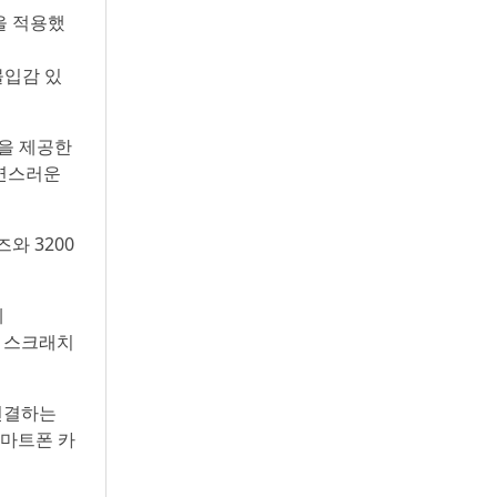
을 적용했
몰입감 있
물을 제공한
자연스러운
와 3200
계
와 스크래치
 연결하는
스마트폰 카