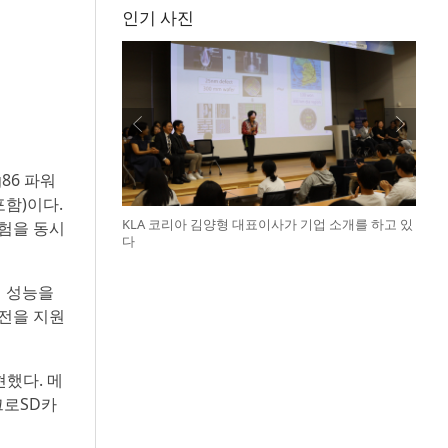
인기 사진
86 파워
포함)이다.
KLA 코리아 김양형 대표이사가 기업 소개를 하고 있
경험을 동시
다
리 성능을
충전을 지원
현했다. 메
크로SD카