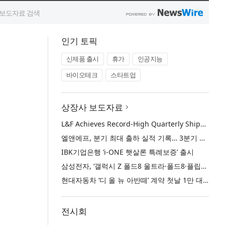
인기 토픽
신제품 출시
휴가
인공지능
바이오테크
스타트업
상장사 보도자료
L&F Achieves Record-High Quarterly Shipments, Begins LFP Supply for North American ESS in Q3 Advancing its Two-Track NCM and LFP Growth Strategy
엘앤에프, 분기 최대 출하 실적 기록… 3분기 북미 ESS향 LFP 공급 착수 NCM+LFP ‘2-Track’ 성장 전략 실현
IBK기업은행 ‘i-ONE 햇살론 특례보증’ 출시
삼성전자, ‘갤럭시 Z 폴드8 울트라·폴드8·플립8’과 ‘갤럭시 워치 울트라2·워치9’ 국내 공식 출시
현대자동차 ‘디 올 뉴 아반떼’ 계약 첫날 1만 대 돌파
전시회