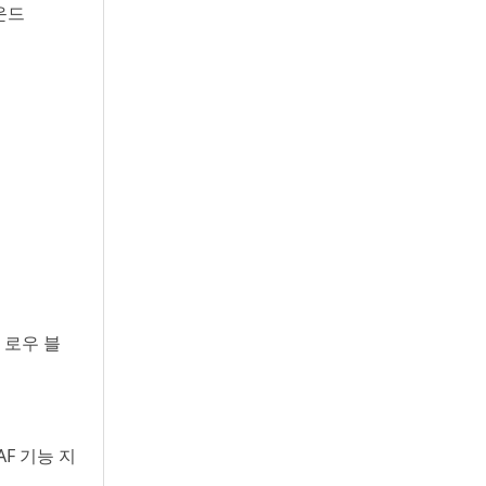
바운드
증 로우 블
DAF 기능 지