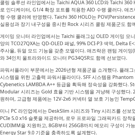
쿨링 솔루션 라인업에서는 Taichi AQUA 360 LCD와 Taichi 360
로 인디케이터, G1/4 확장 포트를 적용한 AIO 수랭 쿨러다. 
형 수랭 쿨러에 반영했다. Taichi 360 HOLO는 POV(Persist
실용성과 장기 내구성을 중시한 Rock 시리즈 쿨링 제품군도 함
게이밍 모니터 라인업에서는 Taichi 플래그십 OLED 게이밍 모니터 
양의 TCO27QXA는 QD-OLED 패널, 99% DCI-P3 색역, Delta
주사율, 듀얼 모드 기능을 갖춘 모델이다. 애즈락은 팬텀 게이밍(P
와 34인치 울트라와이드 모니터 PG34QSR도 함께 선보였다.
파워서플라이 부문에서는 2026년형 제품군을 소개했다. 플래그십 모델 
시스템을 위한 고출력 파워서플라이다. SFF 시스템용 Phantom Gam
Cybenetics LAMBDA A++ 등급을 획득해 정숙성을 강화했다. St
Modular 시리즈는 Gold 효율 기반 시스템을 겨냥해 구성했다. 202
원하며, 고급형 제품에는 12V-2x6 커넥터 열 보호 기능인 Temp
미니 PC 라인업에서는 DeskSlim 시리즈와 Tiny 시리즈를 선보였다.
PCIe 5.0 x16 슬롯을 제공하며, 로우 프로파일 그래픽카드 장착을 지원
CUDIMM을 지원하고, 8GB부터 256GB까지 메모리 구성이 
Energy Star 9.0 기준을 충족하도록 설계했다.