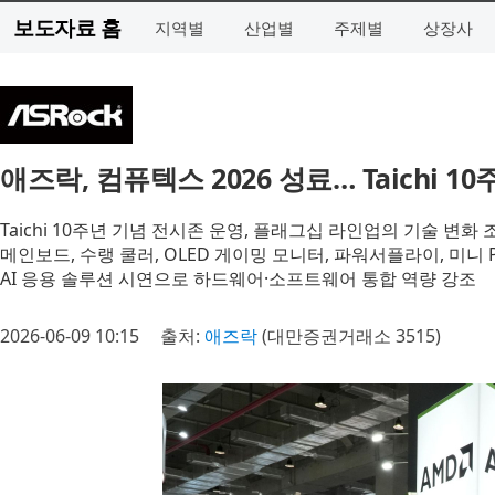
보도자료 홈
지역별
산업별
주제별
상장사
애즈락, 컴퓨텍스 2026 성료… Taichi 
Taichi 10주년 기념 전시존 운영, 플래그십 라인업의 기술 변화 
메인보드, 수랭 쿨러, OLED 게이밍 모니터, 파워서플라이, 미니 
AI 응용 솔루션 시연으로 하드웨어·소프트웨어 통합 역량 강조
2026-06-09 10:15
출처:
애즈락
(대만증권거래소 3515)