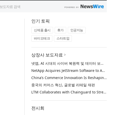
인기 토픽
신제품 출시
휴가
인공지능
바이오테크
스타트업
상장사 보도자료
넷앱, AI 시대의 사이버 복원력 및 데이터 보호 강화를 위해 젯스트림 소프트웨어 인수
NetApp Acquires JetStream Software to Advance Cyber Resilience and Data Protection for the AI Era
China’s Commerce Innovation Is Reshaping Global Retail
중국의 커머스 혁신, 글로벌 리테일 재편
LTM Collaborates with Chainguard to Strengthen Software Supply Chain Security through BlueVerse™ RightLogic
전시회