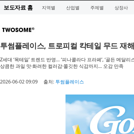
보도자료 홈
지역별
산업별
주제별
상장사
투썸플레이스, 트로피컬 칵테일 무드 재해석
Z세대 ‘목테일’ 트렌드 반영… ‘피나콜라다 프라페’, ‘골든 메달리
상큼한 과일 맛·화려한 컬러감·쫄깃한 식감까지… 오감 만족
2026-06-02 09:09
출처:
투썸플레이스