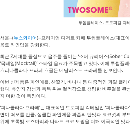
투썸플레이스, 트로피컬 칵테일
서울--(
뉴스와이어
)--프리미엄 디저트 카페 투썸플레이스(대표이
음료 라인업을 강화한다.
최근 Z세대를 중심으로 음주를 줄이는 ‘소버 큐리어스(Sober Cu
‘목테일(Mocktail)’ 스타일 음료가 주목받고 있다. 이에 
△피나콜라다 프라페 △골든 메달리스트 프라페를 선보인다.
이번 신제품은 파인애플, 산딸기, 바나나 등 대중적인 과일 플
했다. 휴양지 감성과 톡톡 튀는 컬러감으로 청량한 비주얼을 완
지 더한 것이 특징이다.
‘피나콜라다 프라페’는 대표적인 트로피컬 칵테일인 ‘피나콜라다’
변이 떠오를 만큼, 상큼한 파인애플 과즙의 단맛과 코코넛의 부
위에 초록빛 로즈마리와 나타드 코코 토핑을 더해 이국적인 맛과