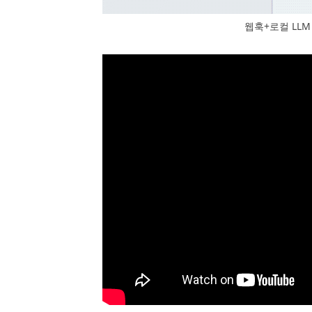
웹훅+로컬 LL