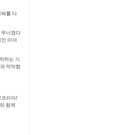
실패를 다
번 무너졌다
적인 이야
시작하는 기
함과 막막함
전코리아/
와 함께