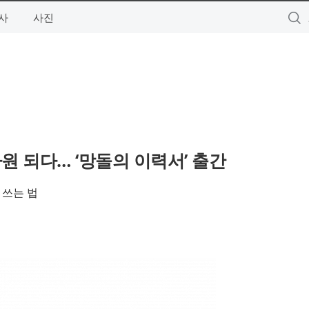
사
사진
사원 되다… ‘망돌의 이력서’ 출간
 쓰는 법