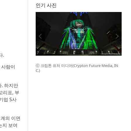
인기 사진
다.
ⓒ 크립톤 퓨처 미디어(Crypton Future Media, IN
 사람이
C.)
다. 하지만
꼬리표, 부
기업 S사
업계의 이면
는지 보여