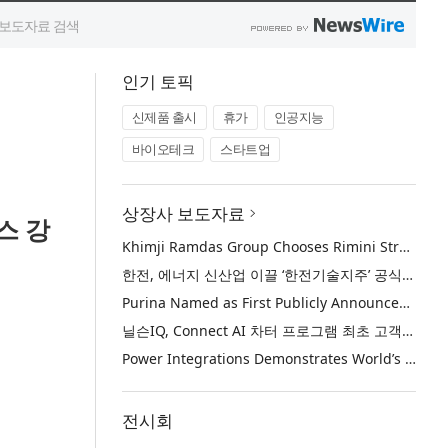
인기 토픽
신제품 출시
휴가
인공지능
바이오테크
스타트업
상장사 보도자료
스 강
Khimji Ramdas Group Chooses Rimini Street to Reduce SAP Support Costs, Protect 700+ Customizations and Reinvest Savings in Innovation
한전, 에너지 신산업 이끌 ‘한전기술지주’ 공식 출범
Purina Named as First Publicly Announced NIQ ConnectAI Charter Client
닐슨IQ, Connect AI 차터 프로그램 최초 고객사 ‘퓨리나’ 선정
Power Integrations Demonstrates World’s First 2200 V GaN Technology for Next-Era High-Voltage Power Systems
전시회