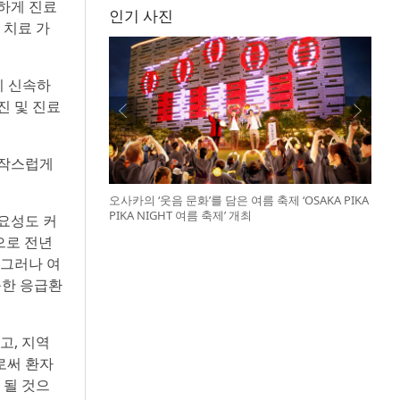
속하게 진료
인기 사진
 치료 가
이 신속하
진 및 진료
갑작스럽게
오사카의 ‘웃음 문화’를 담은 여름 축제 ‘OSAKA PIKA
PIKA NIGHT 여름 축제’ 개최
요성도 커
으로 전년
. 그러나 여
능한 응급환
고, 지역
로써 환자
 될 것으