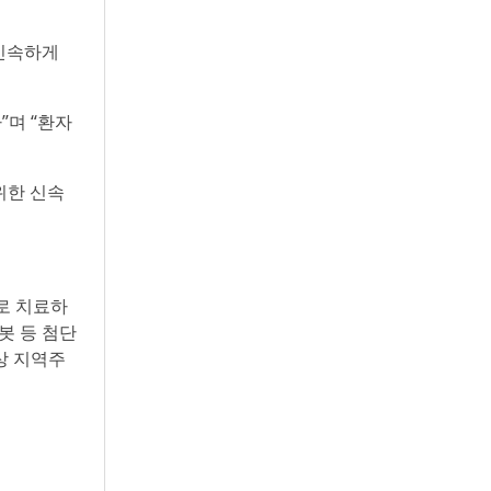
 신속하게
”며 “환자
위한 신속
로 치료하
로봇 등 첨단
상 지역주