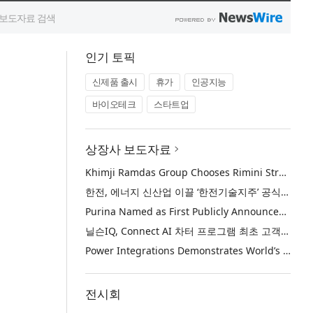
인기 토픽
신제품 출시
휴가
인공지능
바이오테크
스타트업
상장사 보도자료
Khimji Ramdas Group Chooses Rimini Street to Reduce SAP Support Costs, Protect 700+ Customizations and Reinvest Savings in Innovation
한전, 에너지 신산업 이끌 ‘한전기술지주’ 공식 출범
Purina Named as First Publicly Announced NIQ ConnectAI Charter Client
닐슨IQ, Connect AI 차터 프로그램 최초 고객사 ‘퓨리나’ 선정
Power Integrations Demonstrates World’s First 2200 V GaN Technology for Next-Era High-Voltage Power Systems
전시회