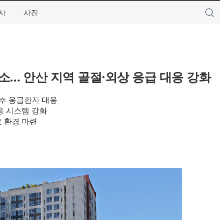
사
사진
개소… 안산 지역 골절·외상 응급 대응 강화
척추 응급환자 대응
응 시스템 강화
료 환경 마련