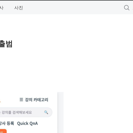
사
사진
 출범