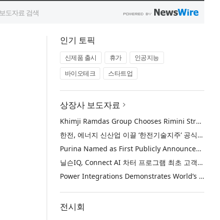
인기 토픽
신제품 출시
휴가
인공지능
바이오테크
스타트업
상장사 보도자료
Khimji Ramdas Group Chooses Rimini Street to Reduce SAP Support Costs, Protect 700+ Customizations and Reinvest Savings in Innovation
한전, 에너지 신산업 이끌 ‘한전기술지주’ 공식 출범
Purina Named as First Publicly Announced NIQ ConnectAI Charter Client
닐슨IQ, Connect AI 차터 프로그램 최초 고객사 ‘퓨리나’ 선정
Power Integrations Demonstrates World’s First 2200 V GaN Technology for Next-Era High-Voltage Power Systems
전시회