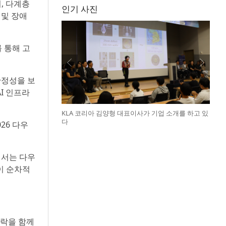
, 다계층
인기 사진
 및 장애
 통해 고
안정성을 보
I 인프라
KLA 코리아 김양형 대표이사가 기업 소개를 하고 있
다
26 다우
개서는 다우
이 순차적
맥락을 함께