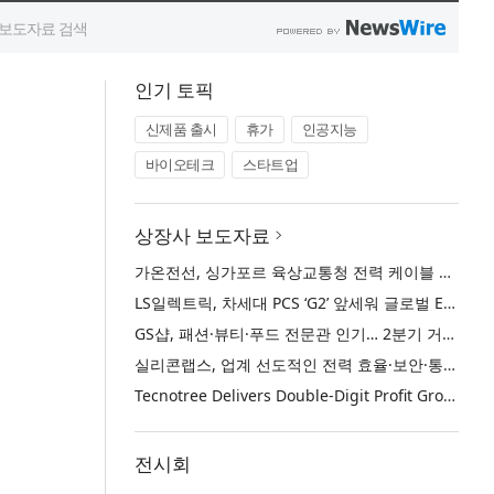
인기 토픽
신제품 출시
휴가
인공지능
바이오테크
스타트업
상장사 보도자료
가온전선, 싱가포르 육상교통청 전력 케이블 첫 공급 계약
LS일렉트릭, 차세대 PCS ‘G2’ 앞세워 글로벌 ESS 시장 주도권 강화
GS샵, 패션·뷰티·푸드 전문관 인기… 2분기 거래액 50% 증가
실리콘랩스, 업계 선도적인 전력 효율·보안·통합성을 갖춘 초저전력 블루투스 LE SoC ‘BG2B’ 공개
Tecnotree Delivers Double-Digit Profit Growth and Accelerated Deployment Momentum in H1 2026
전시회