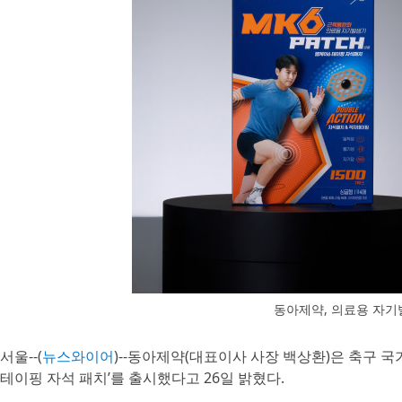
동아제약, 의료용 자기발
서울--(
뉴스와이어
)--동아제약(대표이사 사장 백상환)은 축구 국
테이핑 자석 패치’를 출시했다고 26일 밝혔다.