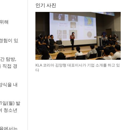
인기 사진
 위해
 경험이 있
간 탐방,
KLA 코리아 김양형 대표이사가 기업 소개를 하고 있
 직접 경
다
양식을 내
1일(월) 발
여 청소년
교육에서는