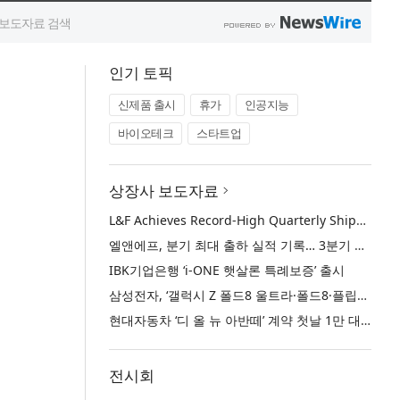
인기 토픽
신제품 출시
휴가
인공지능
바이오테크
스타트업
상장사 보도자료
L&F Achieves Record-High Quarterly Shipments, Begins LFP Supply for North American ESS in Q3 Advancing its Two-Track NCM and LFP Growth Strategy
엘앤에프, 분기 최대 출하 실적 기록… 3분기 북미 ESS향 LFP 공급 착수 NCM+LFP ‘2-Track’ 성장 전략 실현
IBK기업은행 ‘i-ONE 햇살론 특례보증’ 출시
삼성전자, ‘갤럭시 Z 폴드8 울트라·폴드8·플립8’과 ‘갤럭시 워치 울트라2·워치9’ 국내 공식 출시
현대자동차 ‘디 올 뉴 아반떼’ 계약 첫날 1만 대 돌파
전시회