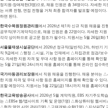
정지원-장애제한(3명)으로, 채용 인원은 총 34명이다. 자세한 지
는 서류 전형, 면접 전형을 거쳐 최종 합격자를 발표할 예정이다. 
하면 된다.
한국수목원정원관리원
에서 2026년 제1차 신규 직원 채용을 
공무직(무기계약직)으로, 채용 인원은 총 22명이다. 자세한 지원
각각 상이하므로 공고문 참조가 필수다. 지원서는 5월 26일(화)
서울물재생시설공단
에서 2026년 정규직(일반직) 2차, 하반기
직 9급에서 △행정 △시설, 기능 인재에서 △차집관로 점검/보
다. 자세한 지원 자격 및 우대 사항 등은 홈페이지를 통해 확인할
는 5월 21일(목) 24시까지 채용 홈페이지를 통해 온라인 접수하면
국가아동권리보장원
에서 직원 채용을 진행한다. 채용 분야는 △사
한 지원 자격 및 우대 사항 등은 홈페이지를 통해 확인할 수 있다.
표할 예정이다. 지원서는 5월 22일(금) 18시까지 채용 홈페이지
한국교육방송공사
에서 2026년 5월 계약직원, EBS 자기주도
는 △EBSe 웹/앱사이트 기획 및 운영(1명) △화상튜터링 웹서비스
△협찬 영업 사업 관리(1명) △교재개발-수학(1명) △지상파TV 교