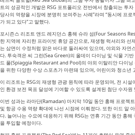
레드씨 글로벌(Red Sea Global)의 그룹 투자 총괄이자 그룹 최고
트의 성공적인 개발은 RSG 포트폴리오 전반에서 창출되는 투자
당사의 역량을 시장에 분명히 보여주는 사례”라며 “동시에 프
가 되고 있다”고 말했다.
포시즌스 리조트 앤드 레지던스 홍해 슈라 섬(Four Seasons Resort a
한 지역에 자리한 프라이빗 휴양 공간으로, 재생형 럭셔리와 선제
는 삼면이 수정처럼 맑은 바다로 둘러싸여 있으며, 야외와 자연스
다. 투숙객은 씨 그린(Sea Green)의 올데이 다이닝 및 식물 기반
드 풀(Spiaggia Restaurant and Pool)의 야외 이탈리
을 위한 다양한 수상 스포츠가 마련돼 있으며, 어린이와 청소년
이 리조트는 RSG의 재생형 관광 원칙에 따라 운영되며, 전 시설
인 환경 보전 목표 달성에 기여할 수 있도록 설계된 첨단 수자원 
이번 성과는 라마단(Ramadan) 마지막 10일 동안 홍해 프로젝트(T
및 항공 수용 역량 확대에 나선 시점에 이뤄졌다. 또한 이드 알 아드
다. 늘어나는 수요에 대응하기 위해 RSG는 연휴 기간 동안 홍해 국제공항(R
을 투입할 예정이다.