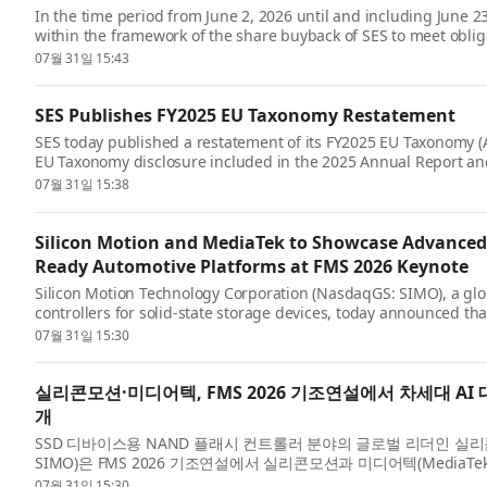
In the time period from June 2, 2026 until and including June 
within the framework of the share buyback of SES to meet obli
(EBCP). Shares were...
07월 31일 15:43
SES Publishes FY2025 EU Taxonomy Restatement
SES today published a restatement of its FY2025 EU Taxonomy (A
EU Taxonomy disclosure included in the 2025 Annual Report an
FY2025 EU Taxo...
07월 31일 15:38
Silicon Motion and MediaTek to Showcase Advanced 
Ready Automotive Platforms at FMS 2026 Keynote
Silicon Motion Technology Corporation (NasdaqGS: SIMO), a gl
controllers for solid-state storage devices, today announced tha
FMS 2026 keynote ...
07월 31일 15:30
실리콘모션·미디어텍, FMS 2026 기조연설에서 차세대 A
개
SSD 디바이스용 NAND 플래시 컨트롤러 분야의 글로벌 리더인 실리콘모션(Silic
SIMO)은 FMS 2026 기조연설에서 실리콘모션과 미디어텍(MediaT
성과를 공개...
07월 31일 15:30