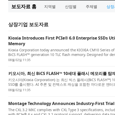
보도자료 홈
지역별
산업별
주제별
상장
상장기업 보도자료
Kioxia Introduces First PCIe® 6.0 Enterprise SSDs U
Memory
Kioxia Corporation today announced the KIOXIA CM10 Series of s
BiCS FLASH™ generation 10 TLC flash memory. Designed for dem
inference and conte...
08월 02일 11:35
키오시아, 최신 BiCS FLASH™ 10세대 플래시 메모리를 탑재
키오시아(Kioxia Corporation) 는 최신 빅스 플래시(BiCS FLA
SSD를 출시했다. AI 추론 및 컨텍스트 캐싱을 포함한 까다로운 엔
엔비디아...
08월 02일 11:35
Montage Technology Announces Industry-First Trial
The CXL 3.2 MXC complies with CXL Type 3 specifications, inclu
with PCIe® 6.x and CXL 3.2 protocol support, delivering data tra