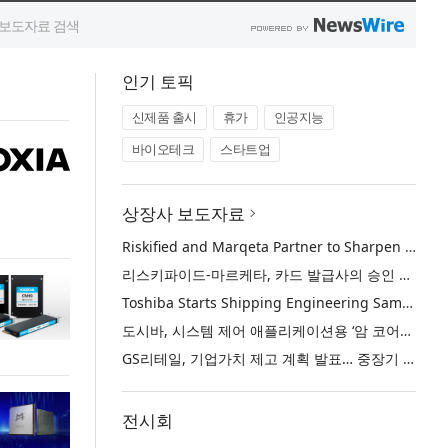
인기 토픽
신제품 출시
휴가
인공지능
바이오테크
스타트업
상장사 보도자료
Riskified and Marqeta Partner to Sharpen Card Issuer Authorization Decisions and Help Reduce False Declines
리스키파이드-마르케타, 카드 발급사의 승인 판단 정교화 및 오거절 감소 위해 협력
Toshiba Starts Shipping Engineering Samples of TXZ+™ Family Entry‑Class M4V Group, Standard Microcontrollers with Arm® Cortex®‑M4 Core for System Control Applications
도시바, 시스템 제어 애플리케이션용 ‘암 코어텍스-M4’ 코어 탑재 표준 마이크로컨트롤러 TXZ+ 패밀리 엔트리 클래스 ‘M4V 그룹’ 엔지니어링 샘플 출하 개시
GS리테일, 기업가치 제고 계획 발표… 중장기 성장 기반 강화와 주주가치 제고
전시회