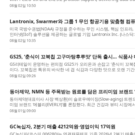
DDR5 memory...
08월 02일 10:50
Lantronix, Swarmer와 그룹 1 무인 항공기용 맞춤형 
미국 국방수권법(NDAA) 규정을 준수하는 무인 시스템, 핵심 인프라, 고
인터넷(IIoT) 솔루션을 제공하는 글로벌 기업 Lantronix Inc. (나스
실...
08월 02일 10:35
GS25, ‘춘식이 꼬북칩 고구마탕후루맛’ 단독 출시… 식품사
GS리테일이 운영하는 편의점 GS25가 오리온과 손잡고 ‘춘식이 꼬북칩
이다. 꼬북칩은 특유의 바삭한 네 겹 식감과 다양한 맛으로 오랜 기간 
장에...
08월 02일 09:26
동아제약, NMN 등 주목받는 원료를 담은 프리미엄 브랜드 
동아제약(대표이사 사장 백상환)이 슬로우에이징(Slow-aging) 트
미엄 브랜드 ‘에블리(EVERLY)’를 론칭했다. 최근 건강과 뷰티 
...
08월 01일 09:00
GC녹십자, 2분기 매출 4212억원·영업이익 17억원
GC녹십자(코스피 006280)는 연결재무제표 기준 2026년 2분기 매출