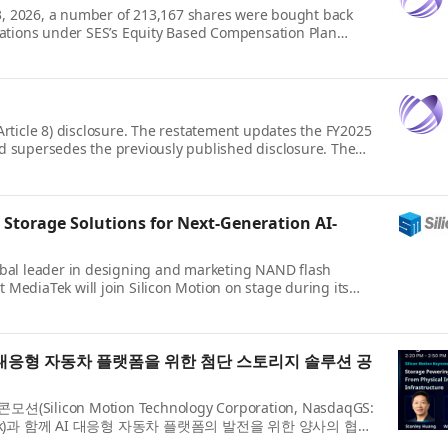
23, 2026, a number of 213,167 shares were bought back
gations under SES’s Equity Based Compensation Plan
rticle 8) disclosure. The restatement updates the FY2025
d supersedes the previously published disclosure. The
Storage Solutions for Next-Generation AI-
obal leader in designing and marketing NAND flash
t MediaTek will join Silicon Motion on stage during its
I 대응형 자동차 플랫폼을 위한 첨단 스토리지 솔루션 공
on Motion Technology Corporation, NasdaqGS:
ek)과 함께 AI 대응형 자동차 플랫폼의 발전을 위한 양사의 협력