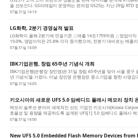
을 선보인다. GS리테일이 운영하는 편의점 GS25는 지난 29일 RT
로얄밀...
07월 31일 14:19
LG화학, 2분기 경영실적 발표
LG화학이 올해 2분기에 연결기준 △매출 14조1759억원 △영업이익
19.0%, 영업이익은 25.8% 각각 증가했으며, 전분기 대비로는 매출이
석 사장은...
07월 31일 14:09
IBK기업은행, 창립 65주년 기념식 개최
IBK기업은행(은행장 장민영)은 31일 창립 65주년을 맞아 서울 중구 
년 기념식’을 가졌다. 이날 장민영 은행장은 중소기업을 향한 사명감
미...
07월 31일 14:05
키오시아의 새로운 UFS 5.0 임베디드 플래시 메모리 장치 
메모리 솔루션 분야의 세계적인 선도 기업인 키오시아(Kioxia Corpor
효율성 및 용량을 제공하도록 설계된 UFS[1] 5.0 임베디드 플래시
FMS:...
07월 31일 14:00
New UFS 5.0 Embedded Flash Memory Devices from K