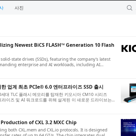
사
사진
tilizing Newest BiCS FLASH™ Generation 10 Flash
olid-state drives (SSDs), featuring the company’s latest
anding enterprise and AI workloads, including AI
한 업계 최초 PCIe® 6.0 엔터프라이즈 SSD 출시
SH™) 10세대 TLC 플래시 메모리를 탑재한 키오시아 CM10 시리즈
터프라이즈 및 AI 워크로드를 위해 설계된 이 새로운 드라이브는
 Production of CXL 3.2 MXC Chip
ding both CXL.mem and CXL.io protocols. It is designed
nsfer rates of up to 64 GT/s. The chip integrates dual