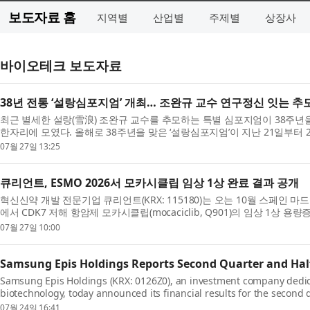
보도자료 홈
지역별
산업별
주제별
상장사
바이오테크 보도자료
38년 전통 ‘설랑심포지엄’ 개최… 조완규 교수 연구정신 잇는 추
최근 별세한 설랑(雪浪) 조완규 교수를 추모하는 특별 심포지엄이 38주
한자리에 모였다. 올해로 38주년을 맞은 ‘설랑심포지엄’이 지난 21일부터 
사를...
07월 27일 13:25
큐리언트, ESMO 2026서 모카시클립 임상 1상 완료 결과 공개
혁신신약 개발 전문기업 큐리언트(KRX: 115180)는 오는 10월 스페인
에서 CDK7 저해 항암제 모카시클립(mocaciclib, Q901)의 임상 1상
행성 고형...
07월 27일 10:00
Samsung Epis Holdings Reports Second Quarter and Half
Samsung Epis Holdings (KRX: 0126Z0), an investment company dedic
biotechnology, today announced its financial results for the second qu
delivered solid first...
07월 24일 16:41