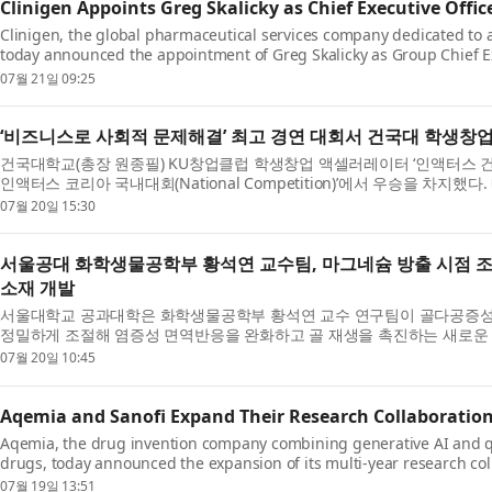
Clinigen Appoints Greg Skalicky as Chief Executive Offic
Clinigen, the global pharmaceutical services company dedicated to a
today announced the appointment of Greg Skalicky as Group Chief Exec
succeeds Dr Varu...
07월 21일 09:25
‘비즈니스로 사회적 문제해결’ 최고 경연 대회서 건국대 학생창
건국대학교(총장 원종필) KU창업클럽 학생창업 액셀러레이터 ‘인액터스 건국’의
인액터스 코리아 국내대회(National Competition)’에서 우승을 차지
는 11...
07월 20일 15:30
서울공대 화학생물공학부 황석연 교수팀, 마그네슘 방출 시점 조
소재 개발
서울대학교 공과대학은 화학생물공학부 황석연 교수 연구팀이 골다공증성 골
정밀하게 조절해 염증성 면역반응을 완화하고 골 재생을 촉진하는 새로운 
은 ...
07월 20일 10:45
Aqemia and Sanofi Expand Their Research Collaboratio
Aqemia, the drug invention company combining generative AI and q
drugs, today announced the expansion of its multi-year research co
Sanofi. The expa...
07월 19일 13:51