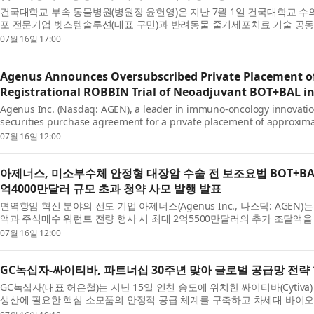
건국대학교 부속 동물병원(병원장 윤헌영)은 지난 7월 1일 건국대학교 
포 전문기업 벳스템솔루션(대표 구민)과 반려동물 줄기세포치료 기술 공동 
대학...
07월 16일 17:00
Agenus Announces Oversubscribed Private Placement of 
Registrational ROBBIN Trial of Neoadjuvant BOT+BAL i
Agenus Inc. (Nasdaq: AGEN), a leader in immuno-oncology innovation
securities purchase agreement for a private placement of approximat
the deduction of pr...
07월 16일 12:00
아제너스, 미소부수체 안정형 대장암 수술 전 보조요법 BOT+BAL
억4000만달러 규모 초과 청약 사모 발행 발표
면역항암 혁신 분야의 선도 기업 아제너스(Agenus Inc., 나스닥: AGEN
액과 주식매수 워런트 전량 행사 시 최대 2억5500만달러의 추가 조달액
했다...
07월 16일 12:00
GC녹십자-싸이티바, 파트너십 30주년 맞아 글로벌 공급망 전략
GC녹십자(대표 허은철)는 지난 15일 인천 송도에 위치한 싸이티바(Cytiva) 
생산에 필요한 핵심 소모품의 안정적 공급 체계를 구축하고 차세대 바이오 
했다...