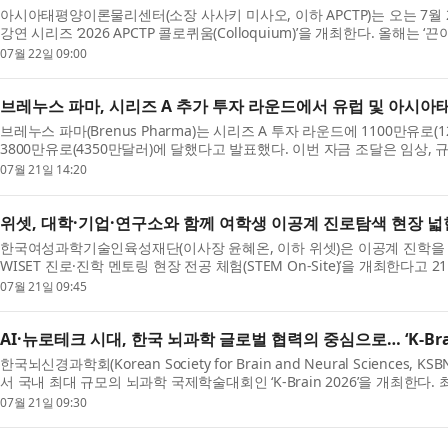
아시아태평양이론물리센터(소장 사사키 미사오, 이하 APCTP)는 오는 7월 
강연 시리즈 ‘2026 APCTP 콜로퀴움(Colloquium)’을 개최한다. 올
주제로...
07월 22일 09:00
브레누스 파마, 시리즈 A 추가 투자 라운드에서 유럽 및 아시아
브레누스 파마(Brenus Pharma)는 시리즈 A 투자 라운드에 1100만유
3800만유로(4350만달러)에 달했다고 발표했다. 이번 자금 조달은 임상,
영하며, ...
07월 21일 14:20
위셋, 대학·기업·연구소와 함께 여학생 이공계 진로탐색 현장 
한국여성과학기술인육성재단(이사장 윤혜온, 이하 위셋)은 이공계 진학을 희망
WISET 진로·진학 멘토링 현장 전공 체험(STEM On-Site)’을 개최한다고
탐색-...
07월 21일 09:45
AI·뉴로테크 시대, 한국 뇌과학 글로벌 협력의 중심으로… ‘K-Brai
한국뇌신경과학회(Korean Society for Brain and Neural Science
서 국내 최대 규모의 뇌과학 국제학술대회인 ‘K-Brain 2026’을 개최한다
이스(...
07월 21일 09:30