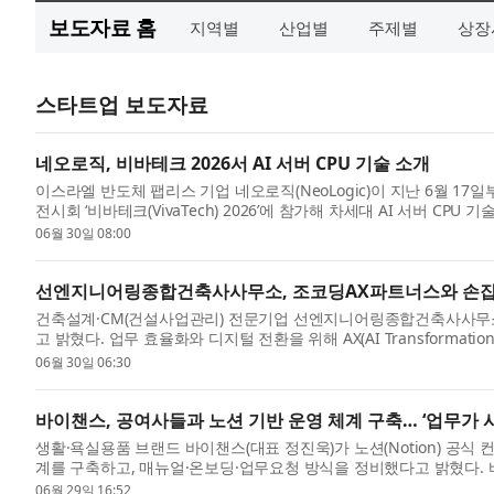
보도자료 홈
지역별
산업별
주제별
상장
스타트업 보도자료
네오로직, 비바테크 2026서 AI 서버 CPU 기술 소개
이스라엘 반도체 팹리스 기업 네오로직(NeoLogic)이 지난 6월 1
전시회 ‘비바테크(VivaTech) 2026’에 참가해 차세대 AI 서버 C
OE...
06월 30일 08:00
선엔지니어링종합건축사사무소, 조코딩AX파트너스와 손잡고 
건축설계·CM(건설사업관리) 전문기업 선엔지니어링종합건축사사무소(
고 밝혔다. 업무 효율화와 디지털 전환을 위해 AX(AI Transforma
지 운...
06월 30일 06:30
바이챈스, 공여사들과 노션 기반 운영 체계 구축… ‘업무가 
생활·욕실용품 브랜드 바이챈스(대표 정진욱)가 노션(Notion) 공식
계를 구축하고, 매뉴얼·온보딩·업무요청 방식을 정비했다고 밝혔다. 바
케...
06월 29일 16:52