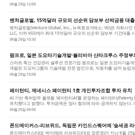
밝...
06월 29일 12:00
벤처글로벌, 15억달러 규모의 선순위 담보부 선박금융 대출
벤처글로벌(Venture Global, Inc., 뉴욕증권거래소: VG)은 자회사인 벤처
LLC, 이하 VGSH)가 최대 15억달러 규모의 선순위 담보부 기간대출 시설(seni
한...
06월 29일 10:30
팜프로, 일본 도요타기술개발·볼리비아 산타크루스 주정부와
스마트 축산 건강관리 솔루션 전문기업 팜프로는 일본 도요타기술개
개발은 도요타그룹의 기술개발 전문 법인으로, 자동차를 넘어 농업과
개발과...
06월 29일 10:08
페이턴티, 제네시스 페이턴티 1호 개인투자조합 투자 유치
AI 기반 특허업무 플랫폼 ‘페이턴티AI’를 운영하는 페이턴티(Paten
유치했다고 밝혔다. 투자금액은 양사 협의에 따라 공개하지 않는다. 이번 
06월 29일 09:00
폰드메이커스-리브위드, 독립문 카인드스퀘어에 ‘숲세권 라이
폰드메이커스(대표 박이래)와 리브위드(대표 장준영)가 지난 6월 25일