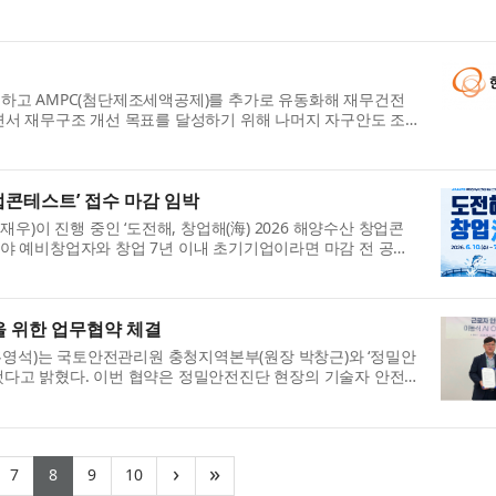
하고 AMPC(첨단제조세액공제)를 추가로 유동화해 재무건전
면서 재무구조 개선 목표를 달성하기 위해 나머지 자구안도 조
창업콘테스트’ 접수 마감 임박
우)이 진행 중인 ‘도전해, 창업해(海) 2026 해양수산 창업콘
 분야 예비창업자와 창업 7년 이내 초기기업이라면 마감 전 공식
을 위한 업무협약 체결
 박종우·홍영석)는 국토안전관리원 충청지역본부(원장 박창근)와 ‘정밀안
체결했다고 밝혔다. 이번 협약은 정밀안전진단 현장의 기술자 안전
urrent)
(current)
(current)
(current)
(current)
›
»
7
8
9
10