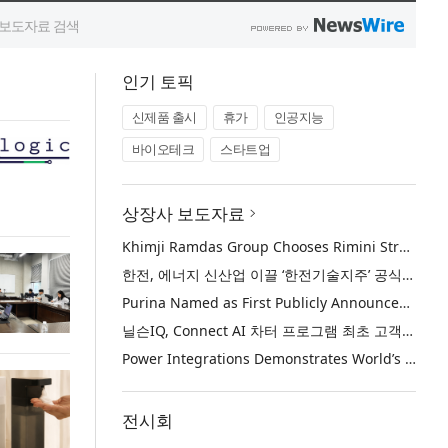
인기 토픽
신제품 출시
휴가
인공지능
바이오테크
스타트업
상장사 보도자료
Khimji Ramdas Group Chooses Rimini Street to Reduce SAP Support Costs, Protect 700+ Customizations and Reinvest Savings in Innovation
한전, 에너지 신산업 이끌 ‘한전기술지주’ 공식 출범
Purina Named as First Publicly Announced NIQ ConnectAI Charter Client
닐슨IQ, Connect AI 차터 프로그램 최초 고객사 ‘퓨리나’ 선정
Power Integrations Demonstrates World’s First 2200 V GaN Technology for Next-Era High-Voltage Power Systems
전시회