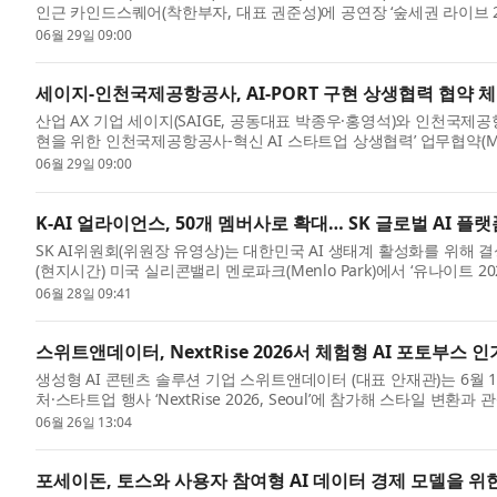
인근 카인드스퀘어(착한부자, 대표 권준성)에 공연장 ‘숲세권 라이브 
수...
06월 29일 09:00
세이지-인천국제공항공사, AI-PORT 구현 상생협력 협약 
산업 AX 기업 세이지(SAIGE, 공동대표 박종우·홍영석)와 인천국제공
현을 위한 인천국제공항공사-혁신 AI 스타트업 상생협력’ 업무협약(MOU
틀트...
06월 29일 09:00
K-AI 얼라이언스, 50개 멤버사로 확대… SK 글로벌 AI 플
SK AI위원회(위원장 유영상)는 대한민국 AI 생태계 활성화를 위해 결성된 A
(현지시간) 미국 실리콘밸리 멘로파크(Menlo Park)에서 ‘유나이트 2026
06월 28일 09:41
스위트앤데이터, NextRise 2026서 체험형 AI 포토부스 
생성형 AI 콘텐츠 솔루션 기업 스위트앤데이터 (대표 안재관)는 6월 
처·스타트업 행사 ‘NextRise 2026, Seoul’에 참가해 스타일 
이...
06월 26일 13:04
포세이돈, 토스와 사용자 참여형 AI 데이터 경제 모델을 위한