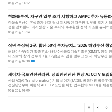
in June. On t...
06월 25일 14:12
한화솔루션, 자구안 일부 조기 시행하고 AMPC 추가 유동화
한화솔루션이 유상증자 신고 당시 제시했던 자구안 일부를 조기 시행
성을 강화한다. 미래성장 기술 투자와 주주환원 정책 기조를 유지하
속히 완...
06월 25일 13:14
작년 수상팀 2곳, 합산 50억 투자유치… ‘2026 해양수산 
해양수산부(장관 황종우)와 해양수산과학기술진흥원(KIMST, 원장 전재
테스트’의 참가 접수가 7월 17일(금) 마감을 앞두고 있다. 해양수산
누...
06월 25일 09:30
세이지-국토안전관리원, 정밀안전진단 현장 AI CCTV 도입
산업 AX(AI Transformation) 기업 세이지(SAIGE, 공동대표
전진단업무에 이동식 AI CCTV 도입을 위한 업무협약(MOU)’을 
강화...
06월 25일 09:00
(c
«
‹
6