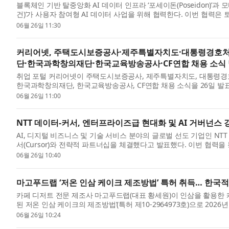
블록체인 기반 탈중앙화 AI 데이터 인프라 ‘포세이돈(Poseidon)’
건)’가 사용자 참여형 AI 데이터 사업을 위해 협력한다. 이번 협력은 
습...
06월 26일 11:30
커리어넷, 주택도시보증공사·제주특별자치도·대통령경호
단·한국과학창의재단·한국교육방송공사·CF연합 채용 소식
취업 포털 커리어넷이 주택도시보증공사, 제주특별자치도, 대통령경
한국과학창의재단, 한국교육방송공사, CF연합 채용 소식을 26일 발
지원직)...
06월 26일 11:00
NTT 데이터-커서, 엔터프라이즈급 현대화 및 AI 거버넌스 
AI, 디지털 비즈니스 및 기술 서비스 분야의 글로벌 선도 기업인 NTT 
서(Cursor)와 전략적 파트너십을 체결했다고 발표했다. 이번 협력을
사의 ...
06월 26일 10:40
마고푸드랩 ‘저온 인삼 케이크 제조방법’ 특허 취득… 한국적
카페 디저트 전문 제조사 마고푸드랩(대표 황세원)이 인삼을 활용한 
된 저온 인삼 케이크의 제조방법’(특허 제10-2964973호)으로 202
저...
06월 26일 10:24