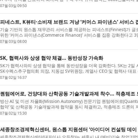
업...
07월 03일 09:50
피네스트, K뷰티·소비재 브랜드 겨냥 ‘커머스 파이낸스’ 서비스 
기술 기반의 원스톱 재무관리 서비스를 제공하는 피네스트(Finnest)가 
위한 ‘커머스 파이낸스(Commerce Finance)’ 서비스를 집중 강화한다고 
요 ...
07월 03일 08:00
SK, 협력사와 상생 협약 체결… 동반성장 가속화
SK가 협력사와의 상생 협약을 통해 동반성장을 더욱 강화한다. SK는 2일
SK수펙스추구협의회 의장, 지동섭 SV위원장, 계열사 CEO 및 협력사 대표 등 
협약...
07월 02일 16:37
퀀텀에어로, 건양대와 산학공동 기술개발과제 착수… 적층제조 
방산 AI 및 미션 자율화(Mission Autonomy) 전문기업 퀀텀에어로(Qu
협약’ 및 산학공동 기술개발과제 협약을 동시 체결하고, 적층제조 드론의 
대학교...
07월 02일 15:30
세종창조경제혁신센터, 원스톱 지원센터 ‘아이디어 컨설팅 데이 
세종창조경제혁신센터(대표이사 오득창)는 세종시 내 (예비)기술 창업기업의