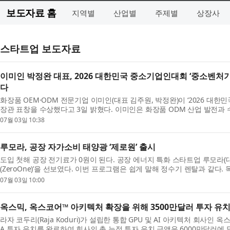
보도자료 홈
지역별
산업별
주제별
상장사
스타트업 보도자료
이미인 박정완 대표, 2026 대한민국 중소기업인대회 ‘중소벤처기
다
화장품 OEM·ODM 전문기업 이미인(대표 김주원, 박정완)이 ‘2026 
장관 표창을 수상했다고 3일 밝혔다. 이미인은 화장품 ODM 산업 발전과
높게 평...
07월 03일 10:38
루모라, 공장 자가소비 태양광 ‘제로원’ 출시
도입 첫해 공장 전기료가 0원이 된다. 공장 에너지 특화 스타트업 루모라(
(ZeroOne)’을 선보였다. 이번 프로그램은 쉽게 말해 정수기 렌탈과 같다
태...
07월 03일 10:00
옥스믹, 옥스코어™ 아키텍처 확장을 위해 3500만달러 투자 유
라자 코두리(Raja Koduri)가 설립한 통합 GPU 및 AI 아키텍처 회사인 옥스
A 투자 유치를 완료하여 회사의 총 누적 투자 유치 금액은 6000만달러에 