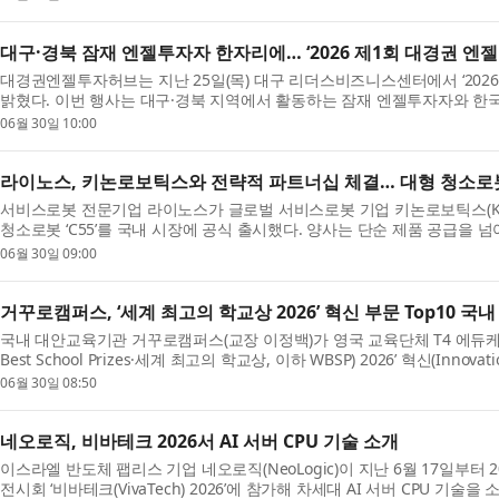
대구·경북 잠재 엔젤투자자 한자리에… ‘2026 제1회 대경권 엔
대경권엔젤투자허브는 지난 25일(목) 대구 리더스비즈니스센터에서 ‘202
밝혔다. 이번 행사는 대구·경북 지역에서 활동하는 잠재 엔젤투자자와 
자 역...
06월 30일 10:00
라이노스, 키논로보틱스와 전략적 파트너십 체결… 대형 청소로봇 ‘
서비스로봇 전문기업 라이노스가 글로벌 서비스로봇 기업 키논로보틱스(KEEN
청소로봇 ‘C55’를 국내 시장에 공식 출시했다. 양사는 단순 제품 공급을 넘
반...
06월 30일 09:00
거꾸로캠퍼스, ‘세계 최고의 학교상 2026’ 혁신 부문 Top10 국
국내 대안교육기관 거꾸로캠퍼스(교장 이정백)가 영국 교육단체 T4 에듀케이
Best School Prizes·세계 최고의 학교상, 이하 WBSP) 2026’ 혁신(In
부문...
06월 30일 08:50
네오로직, 비바테크 2026서 AI 서버 CPU 기술 소개
이스라엘 반도체 팹리스 기업 네오로직(NeoLogic)이 지난 6월 17일부
전시회 ‘비바테크(VivaTech) 2026’에 참가해 차세대 AI 서버 CPU 기