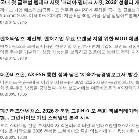
국내 첫 글로벌 펨테크 서밋 ‘코리아 펨테크 서밋 2026’ 성황리 
펨테크 기업 베스펙스(공동대표 정주원·손미진)가 주최한 국내 첫 글로벌 펨테크 
Summit 2026, 이하 KFS 2026)’이 지난 6월 30일 서울 강남 성
들이 ...
07월 01일 09:45
벤처타임즈-예신뷰, 벤처기업 무료 브랜딩 지원 위한 MOU 체결
벤처타임즈와 브랜딩·디자인 전문기업 예신뷰가 벤처기업의 브랜드 경쟁력 강
약은 우수한 기술력과 성장 가능성을 보유하고 있음에도 브랜드 전략, 디
하기 ...
07월 01일 09:18
더존비즈온, AX·ESG 통합 성과 담은 ‘지속가능경영보고서’ 발간
더존비즈온(공동대표 이강수·지용구)은 30일 ‘2026 지속가능경영보고서’
와 향후 추진 방향을 공개했다. 이번 보고서에는 더존비즈온의 AX 전략과 E
이 ...
06월 30일 10:05
페인터즈앤벤처스, 2026 전북형 그린바이오 특화 액셀러레이터
행… 그린바이오 기업 스케일업 본격 시작
초기 스타트업 전문 투자사이자 액셀러레이터인 페인터즈앤벤처스가 지난
이션을 시작으로 ‘2026 전북형 그린바이오 특화 액셀러레이터 육성지원 - 다빈치
적으...
06월 30일 10:00