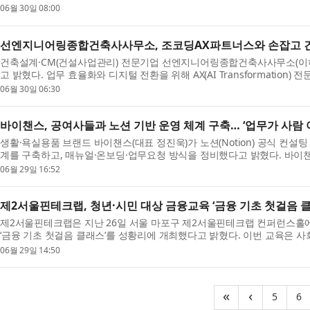
OE...
06월 30일 08:00
선엔지니어링종합건축사사무소, 조코딩AX파트너스와 손잡고 건축
건축설계·CM(건설사업관리) 전문기업 선엔지니어링종합건축사사무소(이하 
고 밝혔다. 업무 효율화와 디지털 전환을 위해 AX(AI Transformatio
지 운...
06월 30일 06:30
바이챈스, 공여사들과 노션 기반 운영 체계 구축… ‘업무가 사람 
생활·욕실용품 브랜드 바이챈스(대표 정진욱)가 노션(Notion) 공식 컨설
계를 구축하고, 매뉴얼·온보딩·업무요청 방식을 정비했다고 밝혔다. 바이챈스
케...
06월 29일 16:52
제2서울핀테크랩, 청년·시민 대상 금융교육 ‘금융 기초 첫걸음 클
제2서울핀테크랩은 지난 26일 서울 마포구 제2서울핀테크랩 컨퍼런스홀에
‘금융 기초 첫걸음 클래스’를 성황리에 개최했다고 밝혔다. 이번 교육은
보다...
06월 29일 14:50
(curr
(
«
‹
5
6