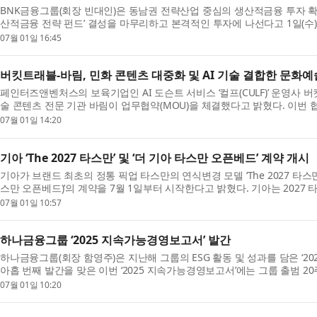
BNK금융그룹(회장 빈대인)은 동남권 전략산업 중심의 생산적금융 투자 확대
산적금융 전략 펀드’ 결성을 마무리하고 본격적인 투자에 나선다고 1일(수)
동남...
07월 01일 16:45
버킷트래블-바림, 민화 콘텐츠 대중화 및 AI 기술 결합한 문화예
페인터즈앤벤처스의 보육기업인 AI 도슨트 서비스 ‘컬프(CULF)’ 운영사
술 콘텐츠 전문 기관 바림이 업무협약(MOU)을 체결했다고 밝혔다. 이번
혁신...
07월 01일 14:20
기아 ‘The 2027 타스만’ 및 ‘더 기아 타스만 오픈베드’ 계약 개시
기아가 브랜드 최초의 정통 픽업 타스만의 연식변경 모델 ‘The 2027 타스만
스만 오픈베드)’의 계약을 7월 1일부터 시작한다고 밝혔다. 기아는 2027 
07월 01일 10:57
하나금융그룹 ‘2025 지속가능경영보고서’ 발간
하나금융그룹(회장 함영주)은 지난해 그룹의 ESG 활동 및 성과를 담은 ‘2
아홉 번째 발간을 맞은 이번 ‘2025 지속가능경영보고서’에는 그룹 출범 2
로, ...
07월 01일 10:20