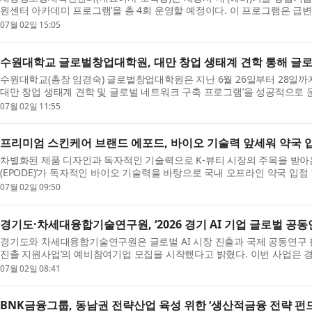
원센터 아카데미 프로그램’을 총 4회 운영할 예정이다. 이 프로그램은 
정...
07월 02일 15:05
수원대학교 글로벌창업대학원, 대만 창업 생태계 견학 통해 글로
수원대학교(총장 임경숙) 글로벌창업대학원은 지난 6월 26일부터 28일까지 2
대만 창업 생태계 견학 및 글로벌 네트워크 구축 프로그램’을 성공적으로
업대...
07월 02일 11:55
프리미엄 스킨케어 브랜드 에포드, 바이오 기술력 앞세워 약국 입
차별화된 제품 디자인과 독자적인 기술력으로 K-뷰티 시장의 주목을 받아
(EPODE)’가 독자적인 바이오 기술력을 바탕으로 국내 오프라인 약국 입
밝혔다....
07월 02일 09:50
경기도·차세대융합기술연구원, ‘2026 경기 AI 기업 글로벌 
경기도와 차세대융합기술연구원은 글로벌 AI 시장 진출과 국제 공동연구 활성
진출 지원사업’의 예비참여기업 모집을 시작했다고 밝혔다. 이번 사업은 경
강...
07월 02일 08:41
BNK금융그룹, 동남권 전략산업 육성 위한 ‘생산적금융 전략 펀드