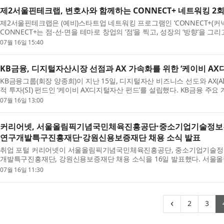
제2서울핀테크랩, 변호사와 함께하는 CONNECT+ 네트워킹 2회
제2서울핀테크랩은 (예비)스타트업 네트워킹 프로그램인 ‘CONNECT+(커넥
CONNECT+는 점-선-면을 테마로 창업의 ‘점’을 찍고, 성장의 ‘방향’을 그
2...
07월 16일 15:40
KB금융, 디지털자산시장 선점과 AX 가속화를 위한 ‘케이비 AX
KB금융그룹(회장 양종희)이 지난 15일, 디지털자산 비즈니스 선도와 AX(AI T
적 투자(SI) 펀드인 ‘케이비 AX디지털자산 펀드’를 설립했다. KB금융 주요
KB라...
07월 16일 13:00
커리어넷, 서울올림픽기념국민체육진흥공단·중소기업기술정보
연구개발특구진흥재단·강원신용보증재단 채용 소식 발표
취업 포털 커리어넷이 서울올림픽기념국민체육진흥공단, 중소기업기술정보
개발특구진흥재단, 강원신용보증재단 채용 소식을 16일 발표했다. 서울
(일반직 7...
07월 16일 11:30
(curren
(cu
‹
2
3