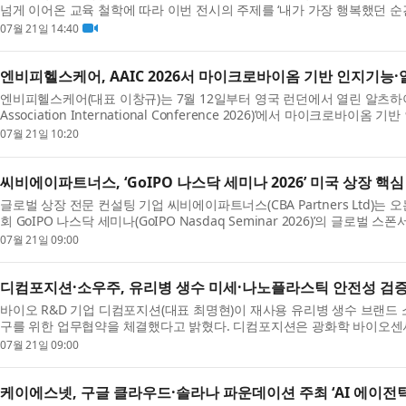
넘게 이어온 교육 철학에 따라 이번 전시의 주제를 ‘내가 가장 행복했던 순간
들...
07월 21일 14:40
엔비피헬스케어, AAIC 2026서 마이크로바이옴 기반 인지기능·
엔비피헬스케어(대표 이창규)는 7월 12일부터 영국 런던에서 열린 알츠하이머 분야
Association International Conference 2026)’에서 마이크로바
성된 생균치료...
07월 21일 10:20
씨비에이파트너스, ‘GoIPO 나스닥 세미나 2026’ 미국 상장 핵
글로벌 상장 전문 컨설팅 기업 씨비에이파트너스(CBA Partners Ltd)는 
회 GoIPO 나스닥 세미나(GoIPO Nasdaq Seminar 2026)’의 글로
참여하는...
07월 21일 09:00
디컴포지션·소우주, 유리병 생수 미세·나노플라스틱 안전성 검
바이오 R&D 기업 디컴포지션(대표 최명현)이 재사용 유리병 생수 브랜드
구를 위한 업무협약을 체결했다고 밝혔다. 디컴포지션은 광화학 바이오센
유한 ...
07월 21일 09:00
케이에스넷, 구글 클라우드·솔라나 파운데이션 주최 ‘AI 에이전