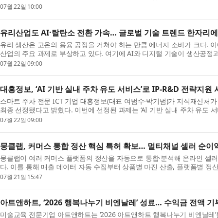
리...
07월 22일 10:00
유리산업도 AI·탈탄소 전환 가속… 글로벌 기술 트렌드 한자리에 모이는 
유리 생산은 고온의 용융 공정을 거쳐야 하는 만큼 에너지 소비가 크다. 
산업의 주요 과제로 부상하고 있다. 여기에 AI와 디지털 기술이 생산공
화...
07월 22일 09:00
대흥정보, ‘AI 기반 실내 주차 유도 서비스’로 IP-R&D 전략지원
스마트 주차 전문 ICT 기업 대흥정보(대표 여범수·박기범)가 지식재산처가 주관
최종 선정됐다고 밝혔다. 이번에 선정된 과제는 ‘AI 기반 실내 주차 유도 서
R&...
07월 22일 09:00
뭉클랩, 커머스 통합 정산 핵심 특허 확보… 멀티채널 셀러 순이
뭉클랩이 여러 커머스 플랫폼의 정산을 자동으로 통합·분석해 온라인 셀러
다. 이를 통해 매출 데이터 자동 수집부터 상품별 마진 산출, 플랫폼별 
...
07월 21일 15:47
아트앤하트, ‘2026 행복나누기 비엔날레’ 성료… 수익금 전액 기
미술교육 전문기업 아트앤하트는 ‘2026 아트앤하트 행복나누기 비엔날레’