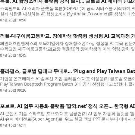
복붙, AI 합성소비자 플랫폼 공식 출시… 글로벌 AI 데이터 인
스톡필드의 AI 소비자 플랫폼 복붙(BOKPUT)이 공식 서비스를 시작하며
실제 사람을 대신하는 AI 합성소비자(Synthetic Consumer)를 생성해 
그룹...
07월 20일 10:56
러플-대구이룸고등학교, 장애학생 맞춤형 생성형 AI 교육과정 개
페인터즈앤벤처스의 보육기업이자 장애청소년 대상 생성형 AI 교육 전문기업
수학교인 대구이룸고등학교(교장 정윤향)와 장애학생의 미래 역량 강화 및
혔다. ...
07월 20일 10:45
폴라펄스, 글로벌 딥테크 무대로… ‘Plug and Play Taiwan Bat
기업용 온프레미스 AI 솔루션 기업 폴라펄스(대표 이성용)가 글로벌 오픈이노베이션
Play Taiwan Deeptech Program Batch 3’에 공식 선정됐다고 밝혔
Select...
07월 20일 09:26
포브로, AI 업무 자동화 플랫폼 ‘딸깍.net’ 정식 오픈… 한국형 
AI 콘텐츠 기술 스타트업 포브로(대표 남궁건)가 AI 업무 자동화 플랫폼 ‘딸
AI 슈퍼 에이전트(Super Agent)로, 워드·한글·엑셀·PPT 문서부터 
...
07월 16일 16:11