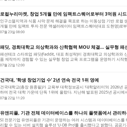
로컬누리마켓, 창업 5개월 만에 임팩트스퀘어로부터 3억원 시
인구소멸지역과 식품 사막 문제 해결을 목표로 하는 이동상점 기반 로컬 생
개월 만에 임팩트 투자 전문 액셀러레이터 임팩트스퀘어(대표 도현명)로부
자...
07월 23일 08:00
패딧, 경희대학교 의상학과와 산학협력 MOU 체결… 실무형 패
패션테크 스타트업 패딧(Faddit, 대표 최성락)이 경희대학교 의상학과와
품 제작까지 경험할 수 있는 실무형 창업 교육 프로그램을 운영하기 시작했다
화의 ...
07월 22일 12:00
건국대, ‘학생 창업기업 수’ 2년 연속 전국 1위 영예
건국대학교(총장 원종필)가 교육부 대학정보공시 ‘대학알리미’의 2026년 공
하며 전국 대학 가운데 단독 1위에 올랐다. 지난해 발표된 2025년 공시에서
연...
07월 22일 11:20
유앤피플, 기관 전체 데이터베이스를 하나의 플랫폼에서 관리하는 통합
SI 전문기업 유앤피플은 기관이 운영하는 여러 시스템과 데이터베이스를
리할 수 있는 서버 설치형 솔루션 ‘U-DB Pro’를 출시했다고 밝혔다. 