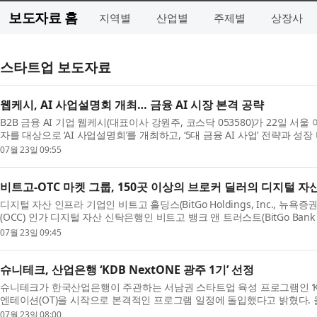
보도자료 홈
지역별
산업별
주제별
상장사
스타트업 보도자료
웹케시, AI 사업설명회 개최… 금융 AI 시장 본격 공략
B2B 금융 AI 기업 웹케시(대표이사 강원주, 코스닥 053580)가 22일
자를 대상으로 ‘AI 사업설명회’를 개최하고, ‘5대 금융 AI 사업’ 전략과 
투...
07월 23일 09:55
비트고-OTC 마켓 그룹, 150곳 이상의 브로커 딜러의 디지털 자
디지털 자산 인프라 기업인 비트고 홀딩스(BitGo Holdings, Inc., 
(OCC) 인가 디지털 자산 신탁은행인 비트고 뱅크 앤 트러스트(BitGo Bank & Tru
러스트...
07월 23일 09:45
슈니테크, 산업은행 ‘KDB NextONE 광주 1기’ 선정
슈니테크가 한국산업은행이 주관하는 서남권 스타트업 육성 프로그램인 ‘KDB 
엔테이션(OT)을 시작으로 본격적인 프로그램 일정에 돌입했다고 밝혔다. 올해 
망 스타트...
07월 23일 08:00