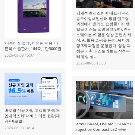
김재석 랜선스퀘어 대표가 부산
동구여성새일센터 창업 멘토링
과정에서 온라인 쇼핑몰 아이템
발굴 기준을 설명하고 있다. 랜선
스퀘어는 AI 활용 영상 콘텐츠 제
작, AI 활용 쇼핑몰 운영, AI 마케
‘어른이 되었다’, 이영란 지음, 바
팅 3개 과정을 운영한다. 영상 과
른북스 출판사, 164쪽, 1만3000원
정은 기획과 스토리보드 작성부
2026-08-03 15:07
터 영상 생...
2026-08-03 15:30
바로빌 신규 가입 고객의 ‘카드매
입내역조회’ 서비스 이용 현황(제
공=바로빌)
ams OSRAM, OSRAM OSTAR™ P
2026-08-03 14:14
rojection Compact LED 공급