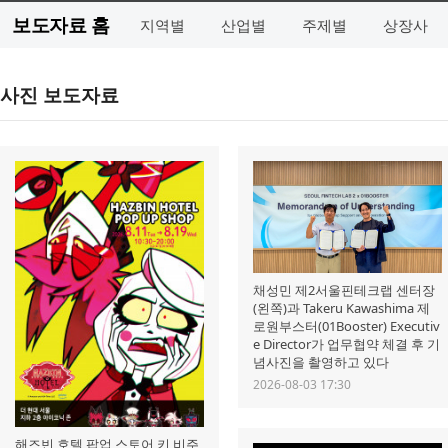
보도자료 홈
지역별
산업별
주제별
상장사
사진 보도자료
채성민 제2서울핀테크랩 센터장
(왼쪽)과 Takeru Kawashima 제
로원부스터(01Booster) Executiv
e Director가 업무협약 체결 후 기
념사진을 촬영하고 있다
2026-08-03 17:30
해즈빈 호텔 팝업 스토어 키 비주