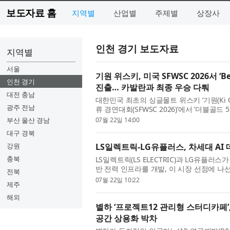
보도자료 홈
지역별
산업별
주제별
상장사
인천 경기 보도자료
지역별
서울
기원 위스키, 미국 SFWSC 2026서 ‘Be
인천 경기
진출… 카발란과 최종 우승 다퉈
대전 충남
대한민국 최초의 싱글몰트 위스키 ‘기원(Ki 
광주 전남
류 경연대회(SFWSC 2026)’에서 ‘더블골
(Best of Class Finalist)에 오른 5개 제
부산 울산 경남
07월 22일 14:00
대구 경북
강원
LS일렉트릭-LG유플러스, 차세대 AI 
충북
LS일렉트릭(LS ELECTRIC)과 LG유플러
반 전력 인프라를 개발, 이 시장 선점에 나
전북
LS용산타워에서 ‘AI 데이터센터 전력 인프라 
07월 22일 10:22
제주
해외
별하 ‘프로젝트12 관리형 스터디카페’,
공간 상용화 박차