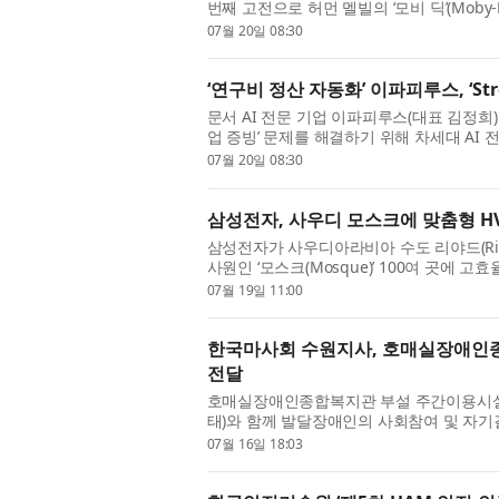
번째 고전으로 허먼 멜빌의 ‘모비 딕’(Moby-Dick
터 평일 밤 12시 5분에 EBS 1TV에서 방송한다.
07월 20일 08:30
‘연구비 정산 자동화’ 이파피루스, ‘Stre
문서 AI 전문 기업 이파피루스(대표 김정희)
업 증빙’ 문제를 해결하기 위해 차세대 AI 전자증
26253623)’을 조달청 디지털서비스몰에 공
07월 20일 08:30
삼성전자, 사우디 모스크에 맞춤형 H
삼성전자가 사우디아라비아 수도 리야드(Riya
사원인 ‘모스크(Mosque)’ 100여 곳에 고
시설의 공간 특성을 고려해 공간 전체에 균일
07월 19일 11:00
한국마사회 수원지사, 호매실장애인종
전달
호매실장애인종합복지관 부설 주간이용시설(
태)와 함께 발달장애인의 사회참여 및 자기
이번 전달식에서 한국마사회 수원지사는 호
07월 16일 18:03