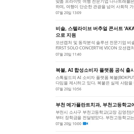
맞춤 프라이빗 여행 전문기업 나나트래블은 
하며, 여행이 단순한 관광을 넘어 사회적 
고 있다고 밝혔다. 나나트래블의 사회공헌은 
07월 20일 13:09
비솔, 스텔라이브 버추얼 콘서트 ‘AKANE L
으로 지원
모션캡처 및 동작분석 솔루션 전문기업 비솔은 스
FIRST SOLO CONCERT’에 VICON
공적인 운영을 지원했다고 밝혔다. 이번 공연
07월 20일 11:40
복붙, AI 합성소비자 플랫폼 공식 출
스톡필드의 AI 소비자 플랫폼 복붙(BOKP
다임을 제시하고 있다. 복붙은 실제 사람을 대신
기업의 제품 검증, 설문조사, 전화 인터뷰, 리
07월 20일 10:56
부천 메가플란트치과, 부천고등학교에
부천시 소사구 부천고등학교(교장 김영찬)가
부터 장학금을 전달받았다. 부천고등학교는 
과학고등학교로 전환이 결정되며 새로운 전기를
07월 20일 10:00