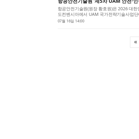
항공안전기술원 ‘제5차 UAM 안전·
항공안전기술원(원장 황호원)은 2026 대한
도컨벤시아에서 UAM 국가전략기술사업단이 
인증기술 연속세미나’를 성공적으로 개최했다.
07월 16일 14:00
«