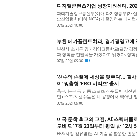
디지털콘텐츠기업 성장지원센터, 202
과학기술정보통신부(이하 과기정통부)가 설
술산업협회(이하 NCIA)가 운영하는 디지털
입주기업을 모집한다고 밝혔다. DC센터는 
07월 20일 10:00
부천 메가플란트치과, 경기경영고에 
부천시 소사구 경기경영고등학교(교장 김정근
과 장학금 전달식을 가졌다고 밝혔다. 장학
원씩, 총 200만원이 지급되며, 같은 자리에서
07월 20일 09:30
‘선수의 손끝에 세상을 맞추다’… 펄사
이’ 맞춤형 ‘PRO 시리즈’ 출시
축구, 농구 등 전통 스포츠 선수들이 자신
면 e스포츠 선수들은 왜 공장에서 찍어낸 
이 정형화된 공식에 의문을 던지며 지난 2020
07월 20일 09:00
미국 문학 최고의 고전, AI 스펙터클로 부
모비 딕’ 7월 20일부터 평일 밤 12시 
EBS(사장 김유열)는 AI 기술을 활용한 인문