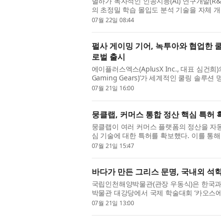
별하가 독자적인 인공지능(AI) 연구개발(R&D)
의 초정밀 학습 몰입도 분석 기술을 자체 
용화에 나선다고 밝혔다. 현재 별하 연구진이 
07월 22일 08:44
펄사 게이밍 기어, 녹투아와 협업한 쿨
로벌 출시
에이플러스엑스(AplusX Inc., 대표 심건희
Gaming Gears)’가 세계적인 쿨링 솔루
품 마우스 ‘파인만 F01 녹투아 에디션(Feinmann 
07월 21일 16:00
뭉클랩, 커머스 통합 정산 핵심 특허
뭉클랩이 여러 커머스 플랫폼의 정산을 자동
심 기술에 대한 특허를 확보했다. 이를 통해
정산 비교까지 자동화로 처리하는 순이익 관리
07월 21일 15:47
바다가 만든 그리스 문명, 국내외 석
국립인천해양박물관(관장 우동식)은 한국과 그
박물관 대강당에서 국제 학술대회 ‘카오스에
다고 밝혔다. 이번 학술대회는 국제교류전 ‘그
07월 21일 13:00