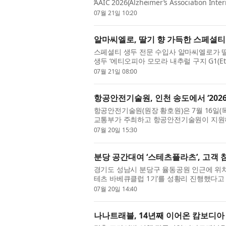
‘AAIC 2026(Alzheimer’s Association 
인지기능 개선 소재 NVP-2106과 동일 균
07월 21일 10:20
알마씨엘로, 딸기 향 가득한 스페셜티 
스페셜티 생두 전문 수입사 알마씨엘로가 딸
생두 ‘에티오피아 모모라 내추럴 구지 G1(Ethiop
내 커피 시장의 이목을 집중시키고 있다. 이번
07월 21일 08:00
항공안전기술원, 인천 송도에서 ‘202
항공안전기술원(원장 황호원)은 7월 16일
교통부가 주최하고 항공안전기술원이 지원하는 
적으로 마쳤다고 밝혔다. 이번 쇼케이스는 실제
07월 20일 15:30
분당 공간대여 ‘스테츠플라츠’, 고객
경기도 성남시 분당구 율동공원 인근에 위치한 ‘
테츠 바베큐클럽 1기’를 성황리 진행했다고
스테츠글로벌의 고기 특화 에어프라이어 ‘스모
07월 20일 14:40
나나트래블, 14년째 이어온 캄보디아 