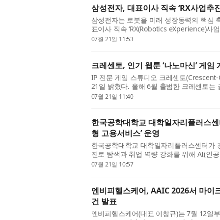
삼성전자, 대표이사 직속 ‘RX사업추진
삼성전자는 로봇을 미래 성장동력의 핵심 축
표이사 직속 ‘RX(Robotics eXperie
을 통해 그간 전사적으로 축적해 온 로봇 관련
07월 21일 11:53
크레센토, 인기 웹툰 ‘나노마신’ 게임 
IP 전문 게임 스튜디오 크레센토(Crescen
21일 밝혔다. 올해 6월 출범한 크레센토는
노비’의 개발 및 라이브 서비스를 담당하는 조
07월 21일 11:40
한국공학대학교 대학일자리플러스센터
형 고용서비스’ 운영
한국공학대학교 대학일자리플러스센터가 
진로 탐색과 취업 역량 강화를 위해 AI(인
영했다. 이번 프로그램은 학생들이 AI 기반 
07월 21일 10:57
엔비피헬스케어, AAIC 2026서 마
건 발표
엔비피헬스케어(대표 이창규)는 7월 12일