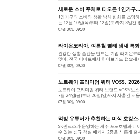
새로운 소비 주체로 떠오른 1인가구… 
1인가구의 소비와 생활 방식 변화를 조명하는 ‘1인가
는 12월 10일(목)부터 12일(토)까지 3일간 양
나답게’를 슬로건으로 내걸고, 한 사람의 삶에
07월 30일 09:30
라이온코리아, 여름철 빨래 냄새 특화 ‘
건강한 생활 습관을 만드는 기업 라이온코
맞아, 전국 이마트에서 하이브리드 캡슐세제 ‘
라이온코리아는 실내건조에 특화된 ‘비트 몬스
07월 30일 09:00
노르웨이 프리미엄 워터 VOSS, ‘20
노르웨이 프리미엄 워터 브랜드 VOSS(보
7월 24일(금)부터 26일(일)까지 사흘간 서
릿쇼’에 공식 생수 스폰서로 참가했다. ‘서울
07월 30일 09:00
먹방 유튜버가 추천하는 미식 호캉스…
SK핀크스가 운영하는 제주 포도호텔과 디
수 있는 신규 객실 패키지 2종을 새롭게 출
지는 프리미엄 디너 코스와 프라이빗 온천 힐
07월 30일 09:00