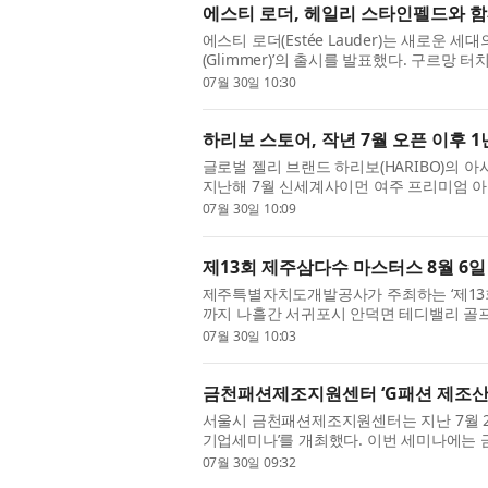
에스티 로더, 헤일리 스타인펠드와 함
에스티 로더(Estée Lauder)는 새로운
(Glimmer)’의 출시를 발표했다. 구르망
기쁨과 희망, 유대감의 순간을 의미하는 ‘글리머
07월 30일 10:30
하리보 스토어, 작년 7월 오픈 이후 1
글로벌 젤리 브랜드 하리보(HARIBO)의 아
지난해 7월 신세계사이먼 여주 프리미엄 아울
만4000여 명, 월평균 방문객 4만7000여 명
07월 30일 10:09
제13회 제주삼다수 마스터스 8월 6일
제주특별자치도개발공사가 주최하는 ‘제13회 
까지 나흘간 서귀포시 안덕면 테디밸리 골프
8000만원 규모로 개최되는 이번 대회는 KLP
07월 30일 10:03
금천패션제조지원센터 ‘G패션 제조산
서울시 금천패션제조지원센터는 지난 7월 
기업세미나’를 개최했다. 이번 세미나에는
션협회, 서울의류협회 등 주요 기관 관계자와
07월 30일 09:32