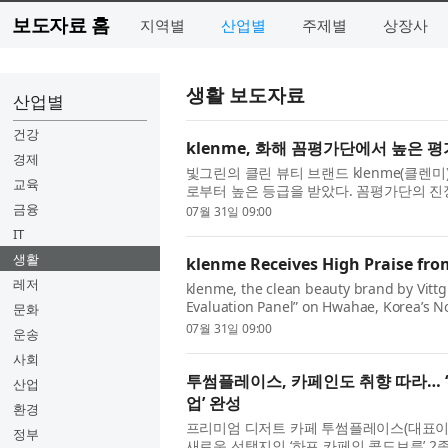
보도자료 홈
지역별
산업별
주제별
상장사
생활 보도자료
산업별
건강
klenme, 화해 꼼평가단에서 높은 평
경제
빛그린의 클린 뷰티 브랜드 klenme(클렌미)
교육
로부터 높은 등급을 받았다. 꼼평가단의 진
가 4.40점, 프리미엄 헤어 케어 트리트먼트가 
금융
07월 31일 09:00
IT
생활
klenme Receives High Praise fr
레저
klenme, the clean beauty brand by Vittg
Evaluation Panel” on Hwahae, Korea’s No
문화
for authentic reviews, the Premium Scal
07월 31일 09:00
운송
사회
투썸플레이스, 카페인도 취향 따라… ‘
산업
업’ 완성
환경
프리미엄 디저트 카페 투썸플레이스(대표이
정부
새로운 선택지인 ‘하프 카페인 콜드브루’ 2종