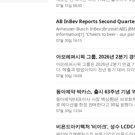
다고 밝혔다. 최근 국내 커피 시장에서는 개
07월 31일 08:30
AB InBev Reports Second Quarter
Anheuser-Busch InBev (Brussel:ABI) (B
information[1] “Cheers to beer - our per
beer category and the consistent executi
07월 30일 16:15
아모레퍼시픽 그룹, 2026년 2분기 
아모레퍼시픽 그룹은 2026년 2분기 연결 기
다. 매출과 영업이익이 전년 동기 대비 각각 1
동시에 달성했다. 국내 사업은 럭셔리, 더마,
07월 30일 16:08
동아제약 박카스, 출시 63주년 기념 ‘
동아제약(대표이사 사장 백상환)은 피로회복제
로 에디션을 한정 판매한다고 30일 밝혔다.
스는 지난해까지 누적 판매량 242억 병을 기록
07월 30일 13:34
비욘드아키텍처 ‘비아크’, 성수 LCDC
페인터즈앤벤처스의 보육기업인 비욘드아키텍처(B