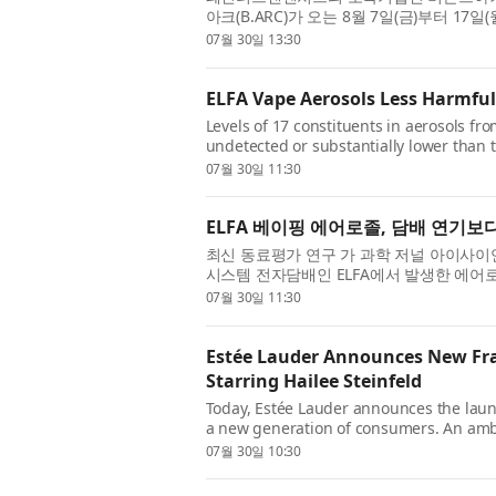
아크(B.ARC)가 오는 8월 7일(금)부터 1
첫 단독 팝업스토어 ‘파이프, 라인(Pipe, Line) 
07월 30일 13:30
ELFA Vape Aerosols Less Harmful
Levels of 17 constituents in aerosols f
undetected or substantially lower than t
reviewed study published by iScience, a sc
07월 30일 11:30
ELFA 베이핑 에어로졸, 담배 연기보
최신 동료평가 연구 가 과학 저널 아이사이언스(
시스템 전자담배인 ELFA에서 발생한 에어
히 낮은 수준인 것으로 나타났다. 이 연구에
07월 30일 11:30
Estée Lauder Announces New Fra
Starring Hailee Steinfeld
Today, Estée Lauder announces the laun
a new generation of consumers. An ambe
transforms the power of everyday “glimm
07월 30일 10:30