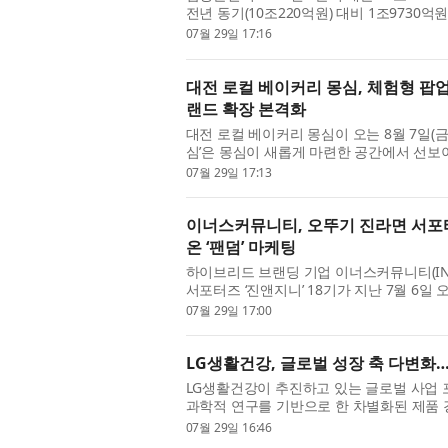
전년 동기(10조220억원) 대비 1조9730억
증가했다. 영업이익은 전년 동기(7530억원) 대
07월 29일 17:16
대전 로컬 베이커리 몽심, 체험형 팝업스
랜드 확장 본격화
대전 로컬 베이커리 몽심이 오는 8월 7일(금
심’은 몽심이 새롭게 마련한 공간에서 선보
용한 전시와 포토존, 브랜드의 성장 과정과 
07월 29일 17:13
이너스커뮤니티, 오뚜기 진라면 서포터즈
온 ‘팬덤’ 마케팅
하이브리드 브랜딩 기업 이너스커뮤니티(INU
서포터즈 ‘진앤지니’ 18기가 지난 7월 6
‘진앤지니’는 2012년 첫 기수를 시작으로 올해
07월 29일 17:00
LG생활건강, 글로벌 성장 축 다변화… 
LG생활건강이 추진하고 있는 글로벌 사업 
과학적 연구를 기반으로 한 차별화된 제품 
북미 매출이 사상 처음으로 중국을 넘었다. 단
07월 29일 16:46