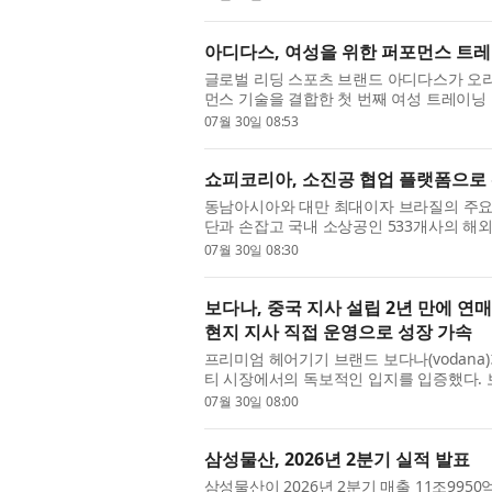
아디다스, 여성을 위한 퍼포먼스 트레
글로벌 리딩 스포츠 브랜드 아디다스가 오
먼스 기술을 결합한 첫 번째 여성 트레이닝 컬렉션
‘오리지널스 스포츠’는 운동 중에도 자신만의
07월 30일 08:53
쇼피코리아, 소진공 협업 플랫폼으로 
동남아시아와 대만 최대이자 브라질의 주
단과 손잡고 국내 소상공인 533개사의 해
협업 플랫폼으로 참여하는 이번 ‘2026년 해
07월 30일 08:30
보다나, 중국 지사 설립 2년 만에 연
현지 지사 직접 운영으로 성장 가속
프리미엄 헤어기기 브랜드 보다나(vodana
티 시장에서의 독보적인 입지를 입증했다. 
하며 체계적인 현지화 전략을 펼쳐왔다. 특히 
07월 30일 08:00
삼성물산, 2026년 2분기 실적 발표
삼성물산이 2026년 2분기 매출 11조995