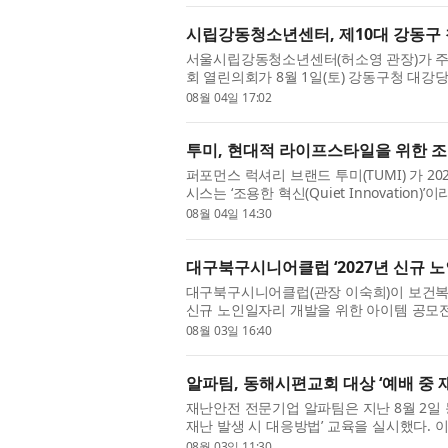
시립강동청소년센터, 제10대 강동구 
서울시립강동청소년센터(허소영 관장)가 주
회 열린의회가 8월 1일(토) 강동구청 대강
시작으로 강동구의 청소년 정책 참여 활동 활
08월 04일 17:02
투미, 현대적 라이프스타일을 위한 조
퍼포먼스 럭셔리 브랜드 투미(TUMI) 가 202
시스는 ‘조용한 혁신(Quiet Innovatio
부드럽고 가벼운 나일론 소재를 적용한 컬렉션이
08월 04일 14:30
대구북구시니어클럽 ‘2027년 신규 
대구북구시니어클럽(관장 이숙희)이 보건복
신규 노인일자리 개발을 위한 아이템 공모전
역 특화 노인일자리 아이템인 ‘시니어 로컬상
08월 03일 16:40
알파팀, 동해시편교회 대상 ‘예배 중 
재난안전 전문기업 알파팀은 지난 8월 2일
재난 발생 시 대응방법’ 교육을 실시했다. 
서 갑작스러운 재난이 발생할 경우 교회 구성
08월 03일 11:30