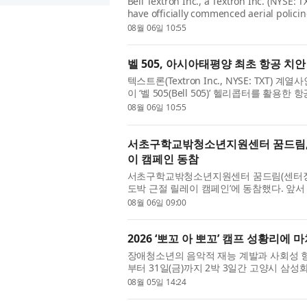
Bell Textron Inc., a Textron Inc. (NYSE:
have officially commenced aerial policin
landmark moment for aviation in the Asi
08월 06일 10:55
벨 505, 아시아태평양 최초 항공 치안
텍스트론(Textron Inc., NYSE: TXT) 계
이 ‘벨 505(Bell 505)’ 헬리콥터를 
시아태평양 지역 항공 분야의 역사적인 이정표
08월 06일 10:55
서초구학교밖청소년지원센터 꿈드림, 
이 캠페인 동참
서초구학교밖청소년지원센터 꿈드림(센터장 
도박 근절 릴레이 캠페인’에 동참했다. 앞
지목받아 릴레이에 참여하게 됐다. 최근 청소
08월 06일 09:00
2026 ‘뽀꼬 아 뽀꼬’ 캠프 성황리에 
장애청소년의 음악적 재능 계발과 사회성 향상을 
부터 31일(금)까지 2박 3일간 고양시 삼
악 지도교수 등 총 192명이 참가한 가운데 성
08월 05일 14:24