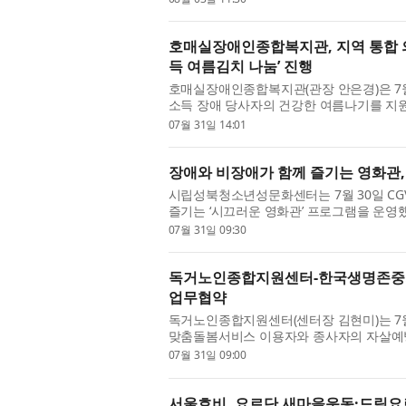
호매실장애인종합복지관, 지역 통합 
득 여름김치 나눔’ 진행
호매실장애인종합복지관(관장 안은경)은 7월
소득 장애 당사자의 건강한 여름나기를 지원
고 밝혔다. 호매실메디유니온은 호매실동 내
07월 31일 14:01
장애와 비장애가 함께 즐기는 영화관, 
시립성북청소년성문화센터는 7월 30일 C
즐기는 ‘시끄러운 영화관’ 프로그램을 운영
고 소통하는 통합 문화 프로그램으로, 서로의
07월 31일 09:30
독거노인종합지원센터-한국생명존중희
업무협약
독거노인종합지원센터(센터장 김현미)는 7월
맞춤돌봄서비스 이용자와 종사자의 자살예방
체결했다. 노인맞춤돌봄서비스는 일상생활에 
07월 31일 09:00
서울호비, 요르단 새마을운동·드림요르