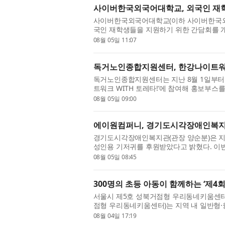
사이버한국외국어대학교, 외국인 재학
사이버한국외국어대학교(이하 사이버한국외대
국인 재학생들을 지원하기 위한 간담회를 
달 25일(토) 대학 사이버관에서 외국인 재학
08월 05일 11:07
독거노인종합지원센터, 한강나이트워크
독거노인종합지원센터는 지난 8월 1일부터 
트워크 WITH 토레타!’​에 참여해 홍보부
는 건강한 걷기 문화 확산과 나눔의 가치를 실
08월 05일 09:00
에이원컴퍼니, 경기도시각장애인복지
경기도시각장애인복지관(관장 양순분)은 지난
성인용 기저귀를 후원받았다고 밝혔다. 
께하는 첫 나눔으로, 경제적 부담 등으로 성인
08월 05일 08:45
300명의 초등 아동이 함께하는 ‘제4
서울시 제5호 성북거점형 우리동네키움센터
점형 우리동네키움센터)는 지역 내 일반형·
개최했다. 행사에는 최동민 동대문구청장과 
08월 04일 17:19