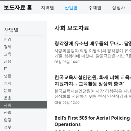
보도자료 홈
지역별
산업별
주제별
상장사
사회 보도자료
산업별
건강
청각장애 유소년 배우들의 무대… 달꿈
경제
사랑의달팽이(회장 이행희)의 청각장애 유소
교육
기’를 성황리에 마쳤다. 달꿈극단은 지난 7월
지에서 ‘미로와 푸른귀 이야기’를 총 3회 공연
금융
08월 06일 14:40
IT
생활
한국교육시설안전원, 화재 피해 교육
레저
지원까지… 교육활동 정상화 총력’
문화
한국교육시설안전원(이사장 허성우)은 지난
정상화를 지원하기 위해 현장 안전점검과 복
운송
육시설안전원 이사장은 4일 화재 피해 교육시
08월 06일 12:00
사회
산업
Bell’s First 505 for Aerial Polic
환경
Operations
정부