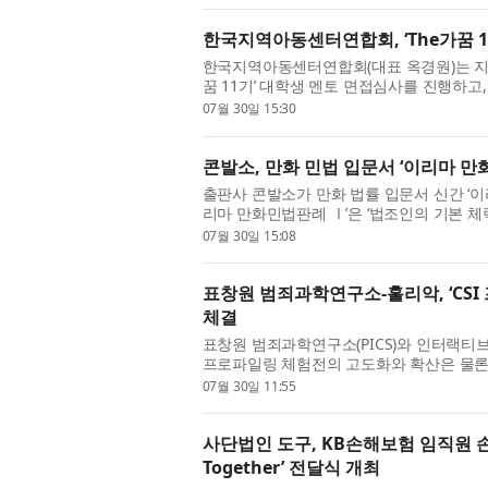
한국지역아동센터연합회, ‘The가꿈 11
한국지역아동센터연합회(대표 옥경원)는 지난
꿈 11기’ 대학생 멘토 면접심사를 진행하고,
발했다. ‘The가꿈’은 현대백화점그룹의 후
07월 30일 15:30
콘발소, 만화 민법 입문서 ‘이리마 만
출판사 콘발소가 만화 법률 입문서 신간 ‘이리마(
리마 만화민법판례 Ⅰ’은 ‘법조인의 기본 체력,
기획된 만화 법률 입문서다. 민법은 법학의 
07월 30일 15:08
표창원 범죄과학연구소-훌리악, ‘CSI
체결
표창원 범죄과학연구소(PICS)와 인터랙티브 미
프로파일링 체험전의 고도화와 확산은 물론
위한 업무협약(MOU)을 체결했다고 밝혔다. 
07월 30일 11:55
사단법인 도구, KB손해보험 임직원 손
Together’ 전달식 개최