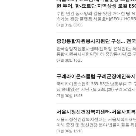
헌 투어, 한-요르단 지역상생 로컬 E
수천 년간 동서양의 길을 잇던 거대한 땅 요
속가능 관광 플랫폼 서울호비(SEOULHOBBI
마을운동/한-요르단 포럼(SMUZ/JKF)’ 및 요르
07월 31일 08:00
중앙통합자원봉사지원단 구성… 전국
한국중앙자원봉사센터(센터장 윤석인)는 폭
통합자원봉사지원단’(이하 중앙통자단)을 
밀착 지원에 나선다고 밝혔다. 중앙통자단은 
07월 30일 16:35
구례라이온스클럽·구례군장애인복지관,
국제라이온스협회 355-B3(전남동부)지구
장 송태영)은 지난 7월 28일(화) 구례오
대상으로 ‘시원한 나눔’ 봉사활동을 공동으로 
07월 30일 16:25
서울시정신건강복지센터-서울사회복지
서울시정신건강복지센터는 서울시복지재단
이해 증진 및 정신건강 분야 법률지원을 위
체결했다. 이번 협약은 정신건강 서비스 현
07월 30일 16:10