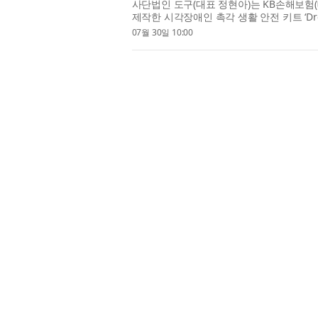
사단법인 도구(대표 정현아)는 KB손해보험
제작한 시각장애인 촉각 생활 안전 키트 ‘Drea
협회에서 진행했다고 밝혔다. 이번 사업은 K
07월 30일 10:00