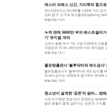
에스리 프레스 신간, 지리학의 힘으로
에스리(Esri) 는 ArcGIS를 사용해 지리 
오AI 탐구: 도구와 워크플로(Exploring GeoAI
석가, 데이터 과학자를 위해 설계된 이 실습 워
08월 06일 10:25
누적 판매 3600만 부의 베스트셀러가
기’ 뮤지컬 개막
교과서 발행 부수 1위 기업 미래엔의 아동
극장판과 TV 애니메이션에 이어 뮤지컬로 관
계에서 살아남기’가 지난 28일 서울숲 씨어터
08월 06일 10:11
좋은땅출판사 ‘블루닥터와 레드검사’
좋은땅출판사가 ‘블루닥터와 레드검사’를 펴냈
와 레드검사’는 대한제국 말기부터 현대에 
따라가는 역사 장편소설이다. 생명을 살리는 
08월 06일 10:00
청소년이 설계한 ‘공존’의 쉼터… 방배
서초구(구청장 전성수)가 운영하는 방배ART
람과 동물이 함께 살아가는 ‘공존’의 가치를