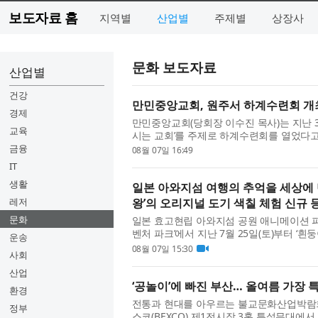
보도자료 홈
지역별
산업별
주제별
상장사
문화 보도자료
산업별
건강
만민중앙교회, 원주서 하계수련회 개최
경제
만민중앙교회(당회장 이수진 목사)는 지난 
교육
시는 교회’를 주제로 하계수련회를 열었다고
미국, 콜롬비아, 호주, 영국 등 24개국 성도가
금융
08월 07일 16:49
IT
생활
일본 아와지섬 여행의 추억을 세상에 
레저
왕’의 오리지널 도기 색칠 체험 신규 
문화
일본 효고현립 아와지섬 공원 애니메이션 파
벤처 파크’에서 지난 7월 25일(토)부터 ‘
운송
체험’을 시작했다고 밝혔다. 새롭게 선보이는
08월 07일 15:30
사회
산업
‘공놀이’에 빠진 부산… 올여름 가장 
환경
전통과 현대를 아우르는 불교문화산업박람회 ‘
정부
스코(BEXCO) 제1전시장 3홀 특설무대에