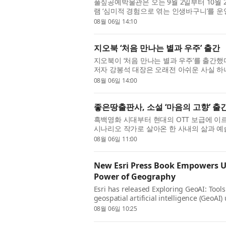
풀짚공예박물관은 오는 9월 2일부터 10월
램 ‘심미적 경험으로 엮는 인생바구니’를 운
년 감상 프로그램의 일환으로, 풀짚공예와 예
08월 06일 14:10
지오북 ‘처음 만나는 별과 우주’ 출간
지오북이 ‘처음 만나는 별과 우주’를 출간했
저자 강봉석 대장은 오래전 아쉬운 사실 하
고도 기대만큼 감동하지 못하거나 때로는 실
08월 06일 14:00
좋은땅출판사, 소설 ‘마음의 고향’ 출
흑백영화 시대부터 현대의 OTT 보급에 이
시나리오 작가로 살아온 한 사내의 삶과 예
소설 ‘마음의 고향’이 좋은땅출판사에서 출간됐
08월 06일 11:00
New Esri Press Book Empowers Use
Power of Geography
Esri has released Exploring GeoAI: Tools
geospatial artificial intelligence (GeoAI
analysts, and data scientists, this hand
08월 06일 10:25