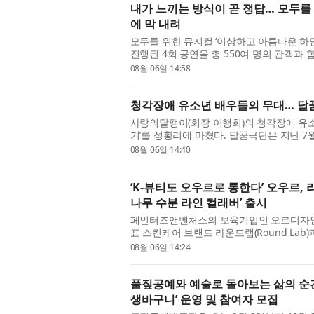
내가 느끼는 방식이 곧 정답… 모두를 
에 막 내려
모두를 위한 뮤지컬 ‘이상하고 아름다운 하얀
진행된 4회 공연을 총 550여 명의 관객과
위한 예술지원사업 선정작인 이 작품은 창작꿈
08월 06일 14:58
청각장애 유소년 배우들의 무대… 달꿈
사랑의달팽이(회장 이행희)의 청각장애 유소
기’를 성황리에 마쳤다. 달꿈극단은 지난 7월
지에서 ‘미로와 푸른귀 이야기’를 총 3회 공연
08월 06일 14:40
‘K-뷰티도 오우르로 통한다’ 오우르,
나무 수분 라인 컬래버’ 출시
페인터즈앤벤처스의 보육기업인 오르디자인하우
표 스킨케어 브랜드 라운드랩(Round Lab)과
션을 선보인다. 이번 협업은 한국 스킨케어와
08월 06일 14:24
풀짚공예와 예술로 돌아보는 삶의 순
생바구니’ 운영 및 참여자 모집