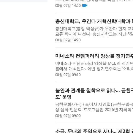
진행되는 이번 박람회는 약 355개 부스 규모로
08월 07일 14:50
총신대학교, 우간다 개혁신학대학과 
총신대학교(총장 박성규)가 우간다 현지 교
교류 확대에 나선다. 총신대학교는 지난 
라에 위치한 Reformed Theological Coll
08월 07일 14:20
미네소타 컨템퍼러리 앙상블 정기연주회
미네소타 컨템퍼러리 앙상블 MCE의 정기연주회
홀에서 개최된다. 이번 정기연주회는 ‘소리의
다채로운 편성과 레퍼토리를 통해 조망한다. 성
08월 07일 09:10
불안과 관계를 철학으로 읽다… 금천
도’ 운영
금천문화재단(대표이사 서영철) 금천구립금나
상 심화 인문학 프로그램인 2026년 지혜학
‘지혜학교’는 문화체육관광부가 주최하고, 
08월 07일 09:00
소금, 무대의 주역으로 서다… 제2회 