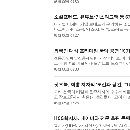
공적으로 마무리했다. ‘뚝딱공작소’는 청소년
08월 06일 09:30
소셜프렌드, 유튜브·인스타그램 등 6개
디지털 마케팅 기업 보메드가 운영하는 소셜미
타그램, 페이스북, 엑스(X), 틱톡, 스레드
수 있는 통합 환경을 제공한다고 밝혔다. 6개 
08월 06일 09:27
외국인 대상 프리미엄 국악 공연 ‘옹
전통공연예술진흥재단(이사장 배영호)이 외
트’에 참여할 예술인과 도슨트를 모집한다.
국인 대상 해설이 있는 국악 공연으로, 조선시
08월 06일 08:00
렛츠북, 최홍 저자의 ‘도선과 왕건, 그
고려 건국의 비밀과 운주사지의 수수께끼를 
고 장보고’(저자 최홍)가 출간됐다. 고려 
았을까? 도선국사는 왜 왕건의 아버지 왕륭을
08월 05일 17:26
HCG학지사, 네이버와 전문 출판 콘텐
학지사(대표이사 김진환)가 지난 7월 23일 