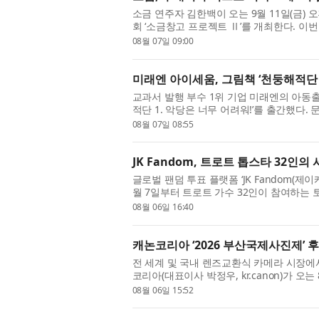
소금 연주자 김한백이 오는 9월 11일(금) 
회 ‘소금창고 프로젝트 Ⅱ’를 개최한다. 이
선보이며, 위촉 초연 세 편과 개작 초연 두 편
08월 07일 09:00
미래엔 아이세움, 그림책 ‘천둥해적단 1
교과서 발행 부수 1위 기업 미래엔의 아동
적단 1. 악당은 너무 어려워!’를 출간했다. 문채
빵’ 등 사랑스러운 동물 캐릭터와 계절의 생생
08월 07일 08:55
JK Fandom, 트로트 톱스타 32인의
글로벌 팬덤 투표 플랫폼 ‘JK Fandom(
월 7일부터 트로트 가수 32인이 참여하는 토너먼
LAST THRONE)’를 개최한다고 밝혔다. 이
08월 06일 16:40
캐논코리아 ‘2026 부산국제사진제’
전 세계 및 국내 렌즈교환식 카메라 시장에서
코리아(대표이사 박정우, kr.canon)가 오는
로 참여해 ‘캐논 미래작가전 Humanity: Endless
08월 06일 15:52