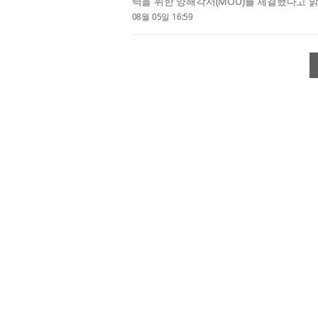
력을 위한 양해각서(MOU)를 체결했다고 
AI 시대에 학술·전문 콘텐츠가 정당하게 활
08월 05일 16:59