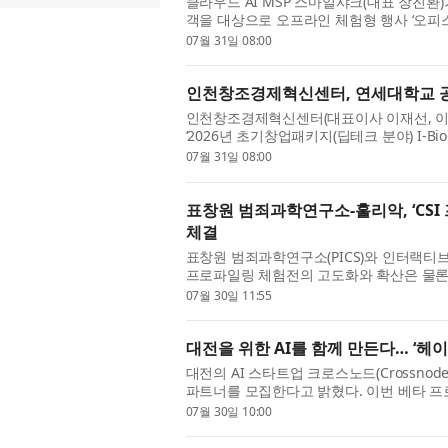
클라우드 AI MSP 스마일샤크(대표 장진
객을 대상으로 오프라인 체험형 행사 ‘오피
는 경기도가 판교 제1테크노밸리에 조성한 공
07월 31일 08:00
인천창조경제혁신센터, 연세대학교 
인천창조경제혁신센터(대표이사 이재선, 이
‘2026년 초기창업패키지(딥테크 분야) I-
장투어를 운영했다고 밝혔다. 이번 현장투어는
07월 31일 08:00
표창원 범죄과학연구소-훌리악, ‘CSI
체결
표창원 범죄과학연구소(PICS)와 인터랙티브 미
프로파일링 체험전의 고도화와 확산은 물론
위한 업무협약(MOU)을 체결했다고 밝혔다. 
07월 30일 11:55
대전을 위한 AI를 함께 만든다… ‘헤이
대전의 AI 스타트업 크로스노드(Crossnode)​
파트너를 모집한다고 밝혔다. 이번 베타 프
공인 등을 대상으로 진행되며, 참가자는 베타 
07월 30일 10:00