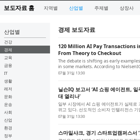
보도자료 홈
지역별
산업별
주제별
상장사
경제 보도자료
산업별
건강
120 Million AI Pay Transactions 
경제
From Theory to Checkout
교육
The debate is shifting as early exampl
금융
in some markets. According to NielsenI
company, its global report The Commerc
IT
07월 31일 13:30
생활
레저
닐슨IQ 보고서 ‘AI 쇼핑 에이전트, 
대 열리나’
문화
일부 시장에서 AI 쇼핑 에이전트가 실제로
운송
뀌고 있다. 선도적인 소비자 인텔리전스 기업 닐슨
사회
스 혁명: 동서양의 만남(The Commerce Revolu
07월 31일 13:30
산업
환경
스마일샤크, 경기 스타트업캠퍼스서 ‘
정부