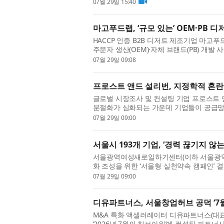
는 관람객이 직접 몸으로 참여하며 불교문화를
07월 29일 15:40
마고푸드랩, ‘규모 있는’ OEM·PB 
HACCP 인증 B2B 디저트 제조기업 마고
주문자 생산(OEM)·자체 브랜드(PB) 개발
문 대행’이 아니라 목표 단가와 물량·판매 채
07월 29일 09:08
프로스트 앤드 설리번, 지정학적 혼란
글로벌 시장조사 및 컨설팅 기업 프로스트 앤드 설
분절화가 심화되는 가운데 기업들이 공급망
가기 위해 고려해야 할 핵심 공급망 전략을 제
07월 29일 09:00
서울시 193개 기업, ‘경력 끊기지 않
서울광역여성새로일하기센터(이하 서울광역
화 조성을 위한 ‘서울형 실천약속 캠페인’ 
공동 추진하고, 서울 소재 193개 기업이 참여
07월 29일 09:00
디유파트너스, 서울창업허브 공덕 ‘7
M&A 특화 액셀러레이터 디유파트너스(대표
‘2026년 7월의 허브아워’에 컨설팅 파트