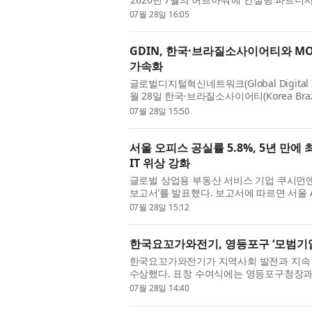
1:1 밀착 컨설팅을 수행했다고 밝혔다. ‘허브
07월 28일 16:05
GDIN, 한국·브라질소사이어티와 MOU 
가속화
글로벌디지털혁신네트워크(Global Digital In
월 28일 한국·브라질소사이어티(Korea Brazi
기업의 브라질 진출 및 한-브라질 협력 지원에
07월 28일 15:50
서울 오피스 공실률 5.8%, 5년 만에
IT 위상 강화
글로벌 상업용 부동산 서비스 기업 쿠시먼앤
보고서’를 발표했다. 보고서에 따르면 서울 A
승한 5.8%를 기록했다. 이는 2021년 3분기 
07월 28일 15:12
한국요꼬가와전기, 영등포구 ‘모범기업
한국요꼬가와전기가 지역사회 발전과 지속 
수상했다. 표창 수여식에는 영등포구청장과
기업’ 수상자로 자리를 함께했다. 영등포구 
07월 28일 14:40