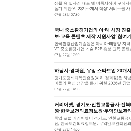
생활 속 일자리 대표 앱 벼룩시장이 구직자
돕기 위한 ‘AI 자기소개서 작성’ 서비스를 
스는 구직자가 이력서에 입력한 기본정보를 바
07월 28일 07:30
국내 중소환경기업의 아·태 시장 진출 돕
보·교육 콘텐츠 제작 지원사업’ 참여기
한국환경산업기술원은 아시아·태평양 지역 진
VC 중소환경기업 기술 B2B 홍보·교육 콘텐
다고 밝혔다. 이번 사업은 APEC-VC 국제
07월 27일 17:30
하남시·경과원, 유망 스타트업 20개
경기도경제과학진흥원(이하 경과원)은 하남
이들의 혁신 성장을 돕기 위한 2026년 창
‘이루다+’ 참가기업을 오는 8월 17일(월)까
07월 27일 14:00
커리어넷, 경기도·인천교통공사·전
원·한국보건의료정보원·무역안보관리
취업 포털 커리어넷이 경기도, 인천교통공
원, 한국보건의료정보원, 무역안보관리원의 
기관 통합 채용을 진행한다. 경기도 산하기관 
07월 27일 14:00