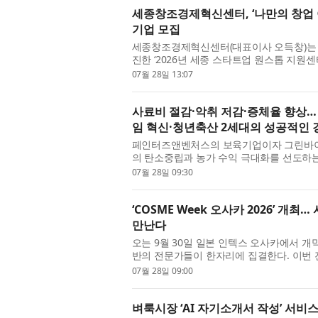
세종창조경제혁신센터, ‘나만의 창업 아
기업 모집
세종창조경제혁신센터(대표이사 오득창)는 세
진한 ‘2026년 세종 스타트업 원스톱 지원
는 8월 27일(목) 개최되는 2차 프로그램 참
07월 28일 13:07
사료비 절감·악취 저감·증체율 향상
임 혁신·청년축산 2세대의 성공적인
페인터즈앤벤처스의 보육기업이자 그린바이
의 탄소중립과 농가 수익 극대화를 선도하
방식으로 무장한 청년 축산 2세대가 만나 스
07월 28일 09:30
‘COSME Week 오사카 2026’ 
만난다
오는 9월 30일 일본 인텍스 오사카에서 개막하
반의 전문가들이 한자리에 집결한다. 이번 
COSME OSAKA와 화장품 원료, OEM/ODM
07월 28일 09:00
벼룩시장 ‘AI 자기소개서 작성’ 서비