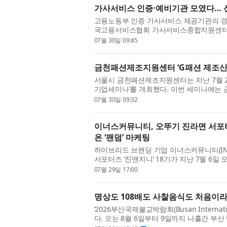
가사서비스 인증·예비기관 모였다… 선
고용노동부 인증 가사서비스 제공기관의 경
국고용서비스협회 가사서비스종합지원센터가
업 사례 콘서트가 관계자들의 뜨거운 관심 속
07월 30일 09:45
금천패션제조지원센터 ‘G패션 제조산
서울시 금천패션제조지원센터는 지난 7월 
기업세미나’를 개최했다. 이번 세미나에는
션협회, 서울의류협회 등 주요 기관 관계자와
07월 30일 09:32
이너스커뮤니티, 오뚜기 진라면 서포터즈
온 ‘팬덤’ 마케팅
하이브리드 브랜딩 기업 이너스커뮤니티(INU
서포터즈 ‘진앤지니’ 18기가 지난 7월 6
‘진앤지니’는 2012년 첫 기수를 시작으로 올해
07월 29일 17:00
명상도 108배도 사찰음식도 처음이
‘2026부산국제불교박람회(Busan Internati
다. 오는 8월 6일부터 9일까지 나흘간 부산