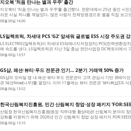
지오북 ‘처음 만나는 별과 우주’ 출간
지오북이 ‘처음 만나는 별과 우주’를 출간했다. 천문대에서 25년 동안 시
쉬운 사실 하나를 깨달았다. 많은 사람이 천체망원경으로 별을 직접 보고
는...
08월 06일 14:00
LS일렉트릭, 차세대 PCS ‘G2’ 앞세워 글로벌 ESS 시장 주도권 
LS ELECTRIC(일렉트릭)이 차세대 ESS(에너지저장장치) PCS(전력변환장
에 속도를 낸다. LS일렉트릭은 지난 5일 충남 천안사업장 DC팩토리에서
데 ‘...
08월 06일 13:57
GS샵, 패션·뷰티·푸드 전문관 인기… 2분기 거래액 50% 증가
GS샵의 모바일 앱 내 패션·뷰티·푸드 전문관이 고객 관심사 기반 큐레이션을
관 ‘패션Now(나우)’를 열었다. 이어 11월에는 뷰티 전문관 ‘뷰티#(샵)’과
를...
08월 06일 13:52
한국산림복지진흥원, 민간 산림복지 창업·성장 패키지 ‘FOR:SEE
산림청 한국산림복지진흥원(원장 직무대행 황성태)은 산림복지 분야의 창
강화를 지원하기 위해 ‘2026년 민간 산림복지 창업·성장 패키지 FOR:SEE
집한...
08월 06일 13:10