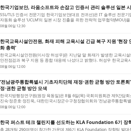
한국기업보안, 라움소프트와 손잡고 인증서 관리 솔루션 일본 
SSL/TLS 인증서 전문기업 한국기업보안(대표 전귀선)은 IT 솔루션 전문
자동화 솔루션 ‘UCLM’의 일본 시장 진출을 위한 전략적 업무협약(MOU
기...
08월 06일 12:30
한국교육시설안전원, 화재 피해 교육시설 긴급 복구 지원 ‘현장
화 총력’
한국교육시설안전원(이사장 허성우)은 지난달 말 화재가 발생한 교육시설
안전점검과 복구 지원 등 종합 대응에 나섰다고 밝혔다. 허성우 한국교육
해 ...
08월 06일 12:00
‘전남광주통합특별시 기초자치단체 재정·권한 균형 방안 토론회’
정·권한 균형 방안 모색
한국지방행정연구원(원장 육동일)은 8월 6일(목) 국회의원회관 제9간담
진숙·정준호·정진욱, 대한민국시장군수구청장협의회와 ‘전남광주통합특별시
다. 한...
08월 06일 12:00
한국 퍼스트 테크 챌린지를 선도하는 KLA Foundation 6기 
총 28개팀 290여명이 참가한 가운데 제6기 KLA Foundation 장학팀 