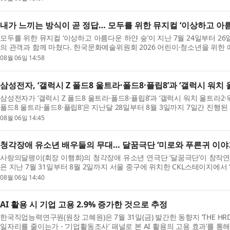
내가 느끼는 방식이 곧 정답… 모두를 위한 뮤지컬 ‘이상하고 아름
모두를 위한 뮤지컬 ‘이상하고 아름다운 하얀 숲’이 지난 7월 24일부터 2
의 관객과 함께 마쳤다. 한국문화예술위원회 2026 어린이·청소년을 위한
표 홍...
08월 06일 14:58
삼성전자, ‘갤럭시 Z 폴드8 울트라·폴드8·플립8’과 ‘갤럭시 워치 
삼성전자가 ‘갤럭시 Z 폴드8 울트라·폴드8·플립8’과 ‘갤럭시 워치 울트라2
폴드8 울트라·폴드8·플립8’은 지난달 28일부터 8월 3일까지 7일간 진행
판...
08월 06일 14:45
청각장애 유소년 배우들의 무대… 달꿈극단 ‘미로와 푸른귀 이야기
사랑의달팽이(회장 이행희)의 청각장애 유소년 연극단 ‘달꿈극단’이 창작연
은 지난 7월 31일부터 8월 2일까지 서울 중구에 위치한 CKL스테이지에서 
회...
08월 06일 14:40
AI 활용 시 기업 고용 2.9% 증가한 것으로 추정
한국직업능력연구원(원장 고혜원)은 7월 31일(금) 발간한 동향지 ‘THE HRD R
일자리를 줄이는가 - ‘기업활동조사’ 패널로 본 AI 활용의 고용 효과’를 통해 