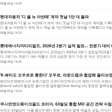
08월 06일 14:30
현대자동차 ‘디 올 뉴 아반떼’ 계약 첫날 1만 대 돌파
현대자동차 ‘디 올 뉴 아반떼’가 계약 개시 첫날 1만 대 이상의 계약을 
디 올 뉴 아반떼가 계약 개시 첫날 총 1만1094대의 계약을 기록했다고 6일 밝
08월 06일 14:29
롯데에너지머티리얼즈, 2026년 2분기 실적 발표… 전분기 대비
롯데에너지머티리얼즈(대표이사 김연섭)가 2026년 2분기 잠정실적(연결기준
다. 2분기는 전분기 대비 매출이 크게 상승한 점이 가장 큰 개선 포인트다. 
롯데에...
08월 06일 14:26
‘K-뷰티도 오우르로 통한다’ 오우르, 라운드랩과 협업해 올리브영
페인터즈앤벤처스의 보육기업인 오르디자인하우스의 패턴 디자인 브랜드 ‘오
(Round Lab)과 협업한 올리브영 글로벌(Olive Young US) 한정판
결합된...
08월 06일 14:24
쿠시먼앤드웨이크필드 코리아, 63빌딩 통합 MD·공간 전략 수립
여의도 63빌딩이 ‘서울 퐁피두센터 한화’ 개관과 함께 예술과 상업, 미