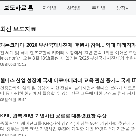
보도자료 홈
지역별
산업별
주제별
상장사
최신 보도자료
캐논코리아 ‘2026 부산국제사진제’ 후원사 참여… 역대 미래작
전 세계 및 국내 렌즈교환식 카메라 시장에서 23년 연속 1위를 이어온 
kr.canon)가 오는 8월 18일(화)까지 열리는 ‘2026 부산국제사진제’의 후원사
Narratives’ ...
08월 06일 15:52
웰니스 산업 성장에 국제 아로마테라피 교육 관심 증가… 국제 ITE
건강관리와 삶의 질 향상에 대한 관심이 높아지면서 웰니스 분야가 새로운 
티 등 다양한 현장에서 활용할 수 있는 전문 교육에 대한 관심도 함께 커
역...
08월 06일 15:42
KPR, 광복 80년 기념사업 공로로 대통령표창 수상
종합커뮤니케이션그룹 KPR(사장 김강진)이 광복 80년 기념사업 추진에
다. 정부는 광복 80년 기념사업 추진에 기여한 개인 63명과 5개 기관을 ‘광
가운...
08월 06일 15:07