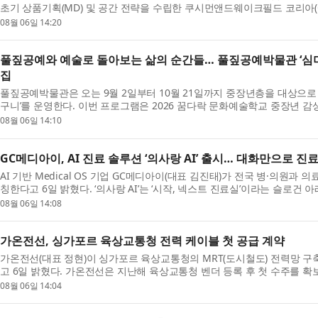
초기 상품기획(MD) 및 공간 전략을 수립한 쿠시먼앤드웨이크필드 코리아(Cushm
칙과 ...
08월 06일 14:20
풀짚공예와 예술로 돌아보는 삶의 순간들… 풀짚공예박물관 ‘심미
집
풀짚공예박물관은 오는 9월 2일부터 10월 21일까지 중장년층을 대상으로
구니’를 운영한다. 이번 프로그램은 2026 꿈다락 문화예술학교 중장년 
참여...
08월 06일 14:10
GC메디아이, AI 진료 솔루션 ‘의사랑 AI’ 출시… 대화만으로 진
AI 기반 Medical OS 기업 GC메디아이(대표 김진태)가 전국 병·의원과 의
칭한다고 6일 밝혔다. ‘의사랑 AI’는 ‘시작, 넥스트 진료실’이라는 슬로건 아래,
08월 06일 14:08
가온전선, 싱가포르 육상교통청 전력 케이블 첫 공급 계약
가온전선(대표 정현)이 싱가포르 육상교통청의 MRT(도시철도) 전력망 구
고 6일 밝혔다. 가온전선은 지난해 육상교통청 벤더 등록 후 첫 수주를 확
를 ...
08월 06일 14:04