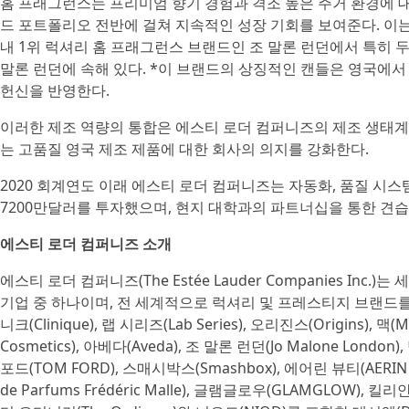
홈 프래그런스는 프리미엄 향기 경험과 격조 높은 주거 환경에 
드 포트폴리오 전반에 걸쳐 지속적인 성장 기회를 보여준다. 이는
내 1위 럭셔리 홈 프래그런스 브랜드인 조 말론 런던에서 특히 두
말론 런던에 속해 있다. *이 브랜드의 상징적인 캔들은 영국에서
헌신을 반영한다.
이러한 제조 역량의 통합은 에스티 로더 컴퍼니즈의 제조 생태계
는 고품질 영국 제조 제품에 대한 회사의 의지를 강화한다.
2020 회계연도 이래 에스티 로더 컴퍼니즈는 자동화, 품질 시스
7200만달러를 투자했으며, 현지 대학과의 파트너십을 통한 견습 
에스티 로더 컴퍼니즈 소개
에스티 로더 컴퍼니즈(The Estée Lauder Companies In
기업 중 하나이며, 전 세계적으로 럭셔리 및 프레스티지 브랜드를 선도하
니크(Clinique), 랩 시리즈(Lab Series), 오리진스(Origins), 
Cosmetics), 아베다(Aveda), 조 말론 런던(Jo Malone London)
포드(TOM FORD), 스매시박스(Smashbox), 에어린 뷰티(AERIN B
de Parfums Frédéric Malle), 글램글로우(GLAMGLOW), 킬리안 