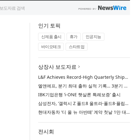
인기 토픽
신제품 출시
휴가
인공지능
바이오테크
스타트업
상장사 보도자료
L&F Achieves Record-High Quarterly Shipments, Begins LFP Supply for North American ESS in Q3 Advancing its Two-Track NCM and LFP Growth Strategy
엘앤에프, 분기 최대 출하 실적 기록… 3분기 북미 ESS향 LFP 공급 착수 NCM+LFP ‘2-Track’ 성장 전략 실현
IBK기업은행 ‘i-ONE 햇살론 특례보증’ 출시
삼성전자, ‘갤럭시 Z 폴드8 울트라·폴드8·플립8’과 ‘갤럭시 워치 울트라2·워치9’ 국내 공식 출시
현대자동차 ‘디 올 뉴 아반떼’ 계약 첫날 1만 대 돌파
전시회