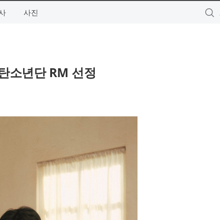
사
사진
방탄소년단 RM 선정