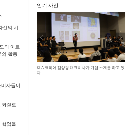
인기 사진
.
자신의 시
규모의 아트
RM의 활동
KLA 코리아 김양형 대표이사가 기업 소개를 하고 있
다
 소비자들이
K 화질로
번 협업을