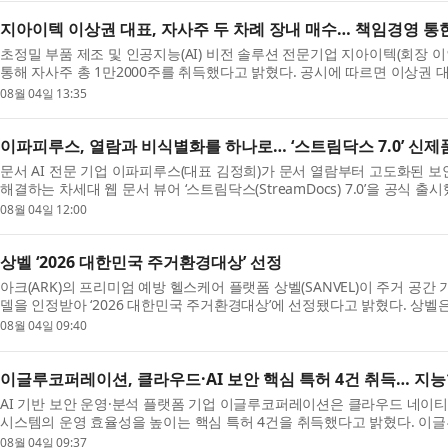
지아이텍 이상권 대표, 자사주 두 차례 장내 매수… 책임경영 통
초정밀 부품 제조 및 인공지능(AI) 비전 솔루션 전문기업 지아이텍(회장 
통해 자사주 총 1만2000주를 취득했다고 밝혔다. 공시에 따르면 이상권 대표
월 ...
08월 04일 13:35
이파피루스, 열람과 비식별화를 하나로… ‘스트림닥스 7.0’ 신제
문서 AI 전문 기업 이파피루스(대표 김정희)가 문서 열람부터 고도화된 
해결하는 차세대 웹 문서 뷰어 ‘스트림닥스(StreamDocs) 7.0’을 공식 출
AI ...
08월 04일 12:00
상벨 ‘2026 대한민국 주거환경대상’ 선정
아크(ARK)의 프리미엄 예방 헬스케어 플랫폼 상벨(SANVEL)이 주거 
델을 인정받아 ‘2026 대한민국 주거환경대상’에 선정됐다고 밝혔다. 상
적으...
08월 04일 09:40
이글루코퍼레이션, 클라우드·AI 보안 핵심 특허 4건 취득… 지능
AI 기반 보안 운영·분석 플랫폼 기업 이글루코퍼레이션은 클라우드 네이티
시스템의 운영 효율성을 높이는 핵심 특허 4건을 취득했다고 밝혔다. 이
능형...
08월 04일 09:37